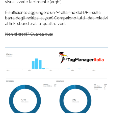
visualizzarle facilmente (argh!).
È sufficiente aggiungere un “+” alla fine del URL sulla
barra degli indirizzi e…
puff!
Compaiono tutti i dati relativi
al link, sbandierati ai quattro venti!
Non ci credi? Guarda qua: