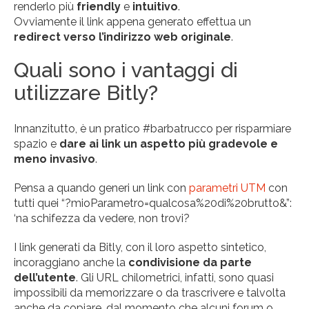
renderlo più
friendly
e
intuitivo
.
Ovviamente il link appena generato effettua un
redirect verso l’indirizzo web originale
.
Quali sono i vantaggi di
utilizzare Bitly?
Innanzitutto, è un pratico #barbatrucco per risparmiare
spazio e
dare ai link un aspetto più gradevole e
meno invasivo
.
Pensa a quando generi un link con
parametri UTM
con
tutti quei “?mioParametro=qualcosa%20di%20brutto&”:
‘na schifezza da vedere, non trovi?
I link generati da Bitly, con il loro aspetto sintetico,
incoraggiano anche la
condivisione da parte
dell’utente
. Gli URL chilometrici, infatti, sono quasi
impossibili da memorizzare o da trascrivere e talvolta
anche da copiare, dal momento che alcuni forum o