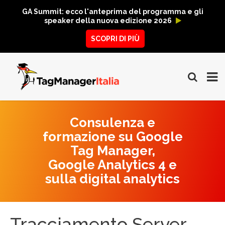
GA Summit: ecco l'anteprima del programma e gli
speaker della nuova edizione 2026
SCOPRI DI PIÙ
Consulenza e
formazione su Google
Tag Manager,
Google Analytics 4 e
sulla digital analytics
Tracciamento Server-