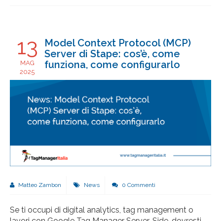
13
Model Context Protocol (MCP)
Server di Stape: cos’è, come
funziona, come configurarlo
MAG
2025
Matteo Zambon
News
0 Commenti
Se ti occupi di digital analytics, tag management o
lavori con Google Tag Manager Server-Side, dovresti