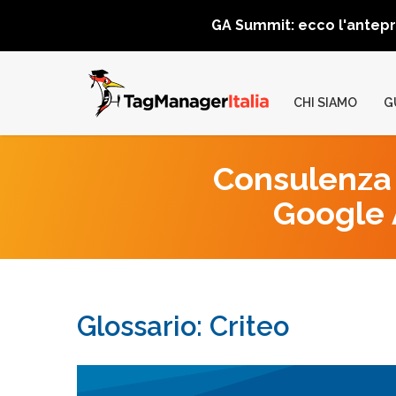
GA Summit: ecco l'antep
CHI SIAMO
G
Consulenza 
Google A
Glossario: Criteo