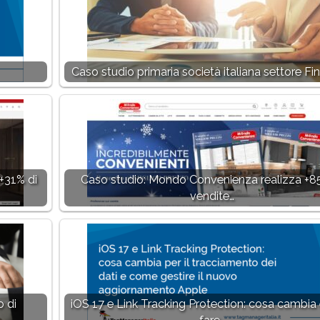
Caso studio primaria società italiana settore Fi
+31% di
Caso studio: Mondo Convenienza realizza +8
vendite…
o di
iOS 17 e Link Tracking Protection: cosa cambia