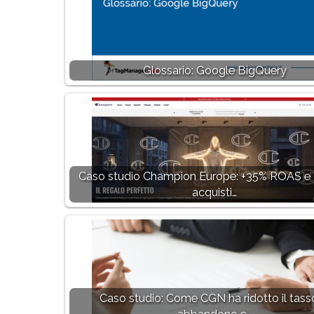
Glossario: Google BigQuery
Caso studio Champion Europe: +35% ROAS e 
acquisti…
Caso studio: Come CGN ha ridotto il tass