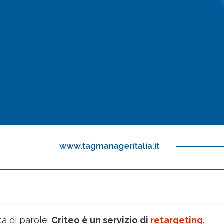
ta di parole:
Criteo è un servizio di
retargeting
.