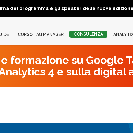
rima del programma e gli speaker della nuova edizio
CONSULENZA
UIDE
CORSO TAG MANAGER
ANALYTI
e formazione su Google 
nalytics 4 e sulla digital 