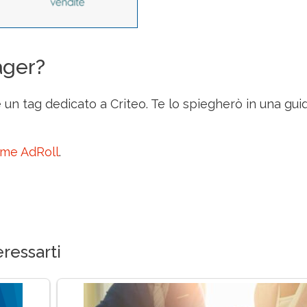
ager?
un tag dedicato a Criteo. Te lo spiegherò in una gui
ome AdRoll
.
ressarti