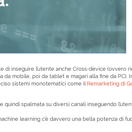
te di inseguire l’utente anche Cross-device (ovvero r
a da mobile, poi da tablet e magari alla fine da PC).
reciso sistemi monotematici come il
Remarketing di G
re quindi spalmata su diversi canali inseguendo l’ute
 machine learning c’è davvero una bella potenza di f