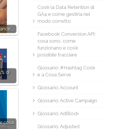
Cos’è la Data Retention di
GA4 e come gestirla nel
modo corretto
nance:…
Facebook Conversion API:
cosa sono, come
funzionano e cos’è
possibile tracciare
Glossario: #Hashtag Cos’è
5% di
e a Cosa Serve
Glossario: Account
Glossario: Active Campaign
Glossario: AdBlock
 e cosa
Glossario: Adjusted