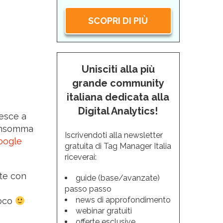
SCOPRI DI PIÙ
Unisciti alla più
grande community
italiana dedicata alla
Digital Analytics!
iesce a
 Insomma
Iscrivendoti alla newsletter
oogle
gratuita di Tag Manager Italia
riceverai:
nte con
guide (base/avanzate)
passo passo
news di approfondimento
uoco
webinar gratuiti
offerte esclusive