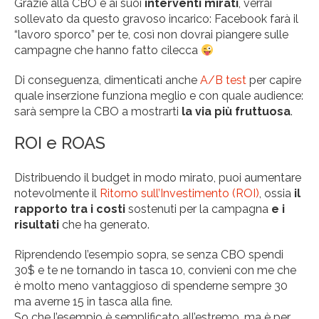
Grazie alla CBO e ai suoi
interventi mirati
, verrai
sollevato da questo gravoso incarico: Facebook farà il
“lavoro sporco” per te, così non dovrai piangere sulle
campagne che hanno fatto cilecca
Di conseguenza, dimenticati anche
A/B test
per capire
quale inserzione funziona meglio e con quale audience:
sarà sempre la CBO a mostrarti
la via più fruttuosa
.
ROI e ROAS
Distribuendo il budget in modo mirato, puoi aumentare
notevolmente il
Ritorno sull’Investimento (ROI)
, ossia
il
rapporto tra i costi
sostenuti per la campagna
e i
risultati
che ha generato.
Riprendendo l’esempio sopra, se senza CBO spendi
30$ e te ne tornando in tasca 10, convieni con me che
è molto meno vantaggioso di spenderne sempre 30
ma averne 15 in tasca alla fine.
So che l’esempio è semplificato all’estremo, ma è per