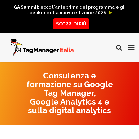
GA Summit: ecco l'anteprima del programma e gli
speaker della nuova edizione 2026
SCOPRI DI PIÙ
Consulenza e
formazione su Google
Tag Manager,
Google Analytics 4 e
sulla digital analytics