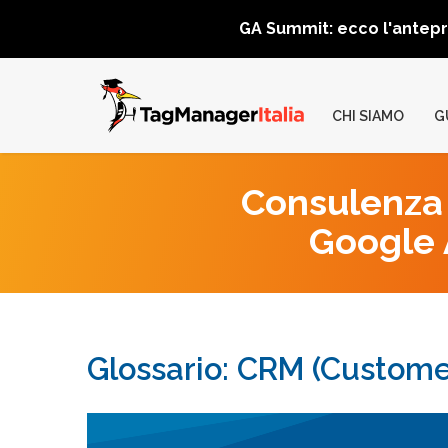
GA Summit: ecco l'antep
CHI SIAMO
G
Consulenza 
Google A
Glossario: CRM (Custom