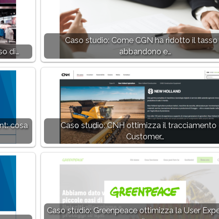
Caso studio: Come CGN ha ridotto il tasso 
so di…
abbandono e…
nt: cosa
Caso studio: CNH ottimizza il tracciamento 
Customer…
Caso studio: Greenpeace ottimizza la User Expe