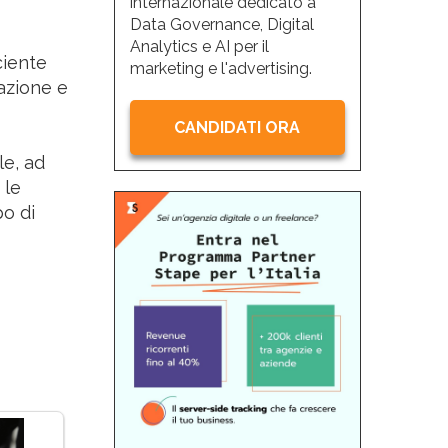
internazionale dedicato a
Data Governance, Digital
Analytics e AI per il
ciente
marketing e l'advertising.
zazione e
CANDIDATI ORA
le, ad
 le
po di