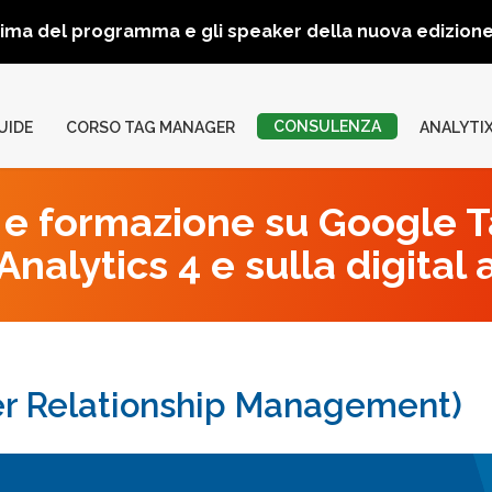
rima del programma e gli speaker della nuova edizio
CONSULENZA
UIDE
CORSO TAG MANAGER
ANALYTI
e formazione su Google 
nalytics 4 e sulla digital 
er Relationship Management)