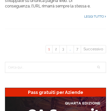
sviluppate su un’unica pagina web. Di
conseguenza, l’URL rimarrà sempre la stessa e,
LEGGI TUTTO
1
2
3
…
7
Successivo
Pass gratuiti per Aziende