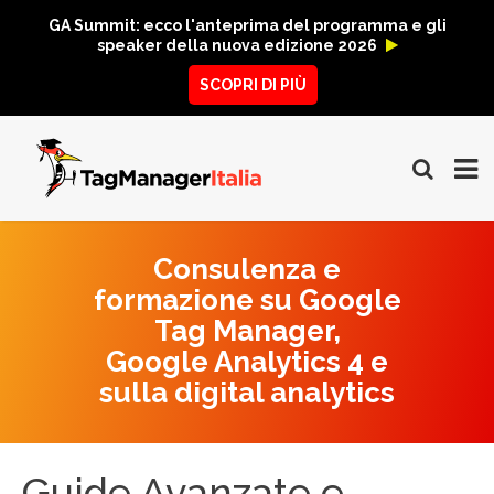
GA Summit: ecco l'anteprima del programma e gli
speaker della nuova edizione 2026
SCOPRI DI PIÙ
Consulenza e
formazione su Google
Tag Manager,
Google Analytics 4 e
sulla digital analytics
Guide Avanzate e