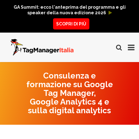
GA Summit: ecco l'anteprima del programma e gli
speaker della nuova edizione 2026
SCOPRI DI PIÙ
Consulenza e
formazione su Google
Tag Manager,
Google Analytics 4 e
sulla digital analytics