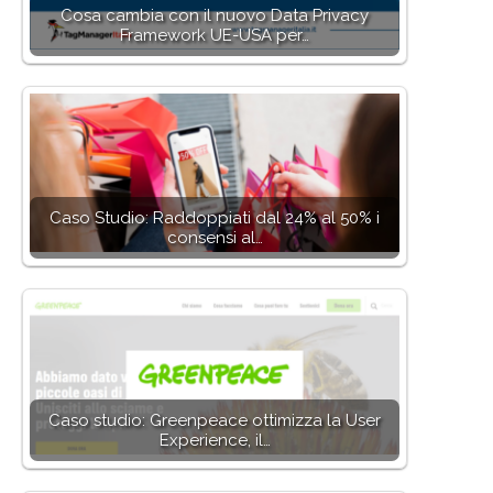
Cosa cambia con il nuovo Data Privacy
Framework UE-USA per…
Caso Studio: Raddoppiati dal 24% al 50% i
consensi al…
Caso studio: Greenpeace ottimizza la User
Experience, il…