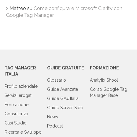
Matteo
su
Come configurare Microsoft Clarity con
Google Tag Manager
TAG MANAGER
GUIDE GRATUITE
FORMAZIONE
ITALIA
Glossario
Analytix Shool
Profilo aziendale
Guide Avanzate
Corso Google Tag
Servizi erogati
Manager Base
Guide GA4 Italia
Formazione
Guide Server-Side
Consulenza
News
Casi Studio
Podcast
Ricerca e Sviluppo