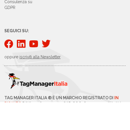
Consulenza su
GDPR
SEGUICI SU:
oppure
iscriviti alla Newsletter
TAG MANAGER ITALIA ® È UN MARCHIO REGISTRATO DI
IN
RISALTO
P.IVA 03769390240 - CAP. SOC. € 40.000,00 I.V- ALL
RIGHTS RESERVED - COPYRIGHT 2026 -
PRIVACY POLICY
-
MODIFICA CONSENSI