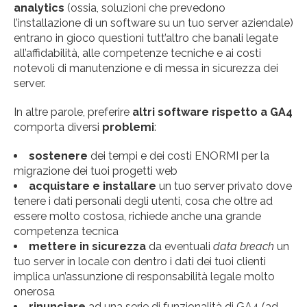
analytics
(ossia, soluzioni che prevedono
l’installazione di un software su un tuo server aziendale)
entrano in gioco questioni tutt’altro che banali legate
all’affidabilità, alle competenze tecniche e ai costi
notevoli di manutenzione e di messa in sicurezza dei
server.
In altre parole, preferire
altri software rispetto a GA4
comporta diversi
problemi
:
sostenere
dei tempi e dei costi ENORMI per la
migrazione dei tuoi progetti web
acquistare
e installare
un tuo server privato dove
tenere i dati personali degli utenti, cosa che oltre ad
essere molto costosa, richiede anche una grande
competenza tecnica
mettere
in
sicurezza
da eventuali
data breach
un
tuo server in locale con dentro i dati dei tuoi clienti
implica un’assunzione di responsabilità legale molto
onerosa
rinunciare
ad una serie di funzionalità di GA4 (ad