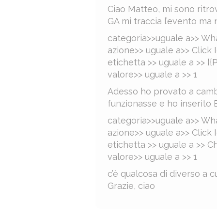
Ciao Matteo, mi sono ritro
GA mi traccia l’evento ma n
categoria>>uguale a>> W
azione>> uguale a>> Click 
etichetta >> uguale a >> {
valore>> uguale a >> 1
Adesso ho provato a cambi
funzionasse e ho inserito 
categoria>>uguale a>> W
azione>> uguale a>> Click 
etichetta >> uguale a >> C
valore>> uguale a >> 1
c’è qualcosa di diverso a c
Grazie, ciao