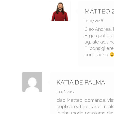
MATTEO 
04 07 2018
Ciao Andrea, 
Ergo quello c
uguale ad una
Ti consiglier
condizione
KATIA DE PALMA
21 08 2017
ciao Matteo, domanda, vis
duplicare/triplicare il re
in che modo possiamo davv