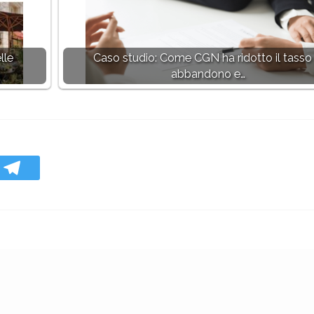
lle
Caso studio: Come CGN ha ridotto il tasso 
abbandono e…