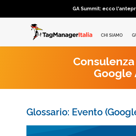
GA Summit: ecco l'antep
CHI SIAMO
G
Consulenza 
Google A
Glossario: Evento (Googl