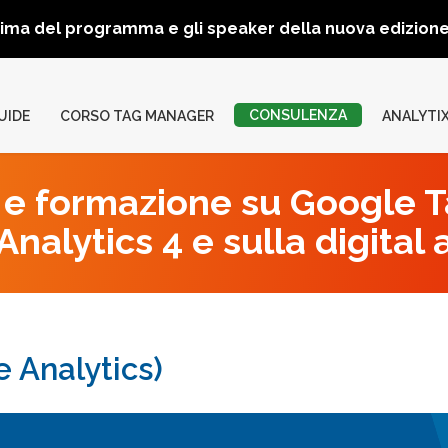
rima del programma e gli speaker della nuova edizio
CONSULENZA
UIDE
CORSO TAG MANAGER
ANALYTI
e formazione su Google 
nalytics 4 e sulla digital 
e Analytics)