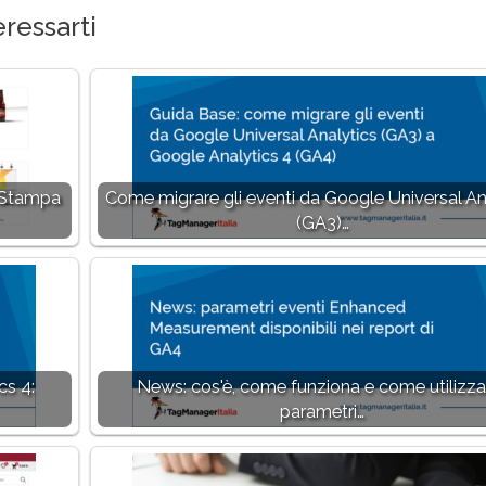
ressarti
 Stampa
Come migrare gli eventi da Google Universal An
(GA3)…
cs 4:
News: cos'è, come funziona e come utilizzar
parametri…