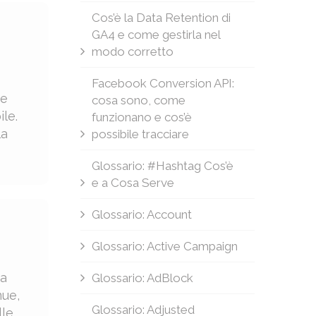
Cos’è la Data Retention di
GA4 e come gestirla nel
modo corretto
Facebook Conversion API:
te
cosa sono, come
le.
funzionano e cos’è
la
possibile tracciare
Glossario: #Hashtag Cos’è
e a Cosa Serve
Glossario: Account
Glossario: Active Campaign
 a
Glossario: AdBlock
nue,
Glossario: Adjusted
lle