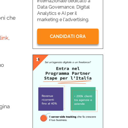
internazionale dedicato a
Data Governance, Digital
Analytics e AI per il
oni che
marketing e l'advertising.
CANDIDATI ORA
link
,
no
gina