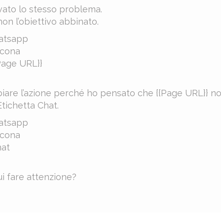
vato lo stesso problema.
on l’obiettivo abbinato.
hatsapp
Icona
{Page URL}}
are l’azione perché ho pensato che {{Page URL}} n
Etichetta Chat.
hatsapp
Icona
hat
ui fare attenzione?