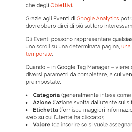
che degli
Obiettivi
.
Grazie agli Eventi di
Google Analytics
potra
dovrebbero dirci di più sul loro interessam
Gli Eventi possono rappresentare qualsias
uno scroll su una determinata pagina,
una 
temporale
.
Quando – in Google Tag Manager – viene 
diversi parametri da completare, a cui veng
preimpostate:
Categoria
(generalmente intesa come la
Azione
(l’azione svolta dall’utente sul s
Etichetta
(fornisce maggiori informazio
web su cui l’utente ha cliccato);
Valore
(da inserire se si vuole assegna