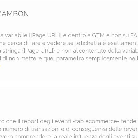
ZAMBON
la variabile {{Page URL}} è dentro a GTM e non su FA.
he cerca di fare è vedere se l’etichetta è esattamen
 stringa {{Page URL}} e non al contenuto della variabi
ei di non mettere quel parametro semplicemente nel
to che il report degli eventi -tab ecommerce- tende
ale numero di transazioni e di conseguenza delle reve
ero comprendere la reale influenza degli eventi su