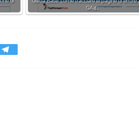
ione di
Guida Base: come tracciare le pagine di errore 
GA4…