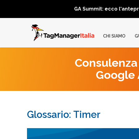
GA Summit: ecco l'antep
CHI SIAMO
G
Consulenza 
Google A
Glossario: Timer