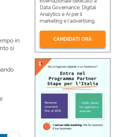
internazionale dedicato a
Data Governance, Digital
Analytics e AI per il
marketing e l'advertising.
CANDIDATI ORA
empo in
nto si
uando
me