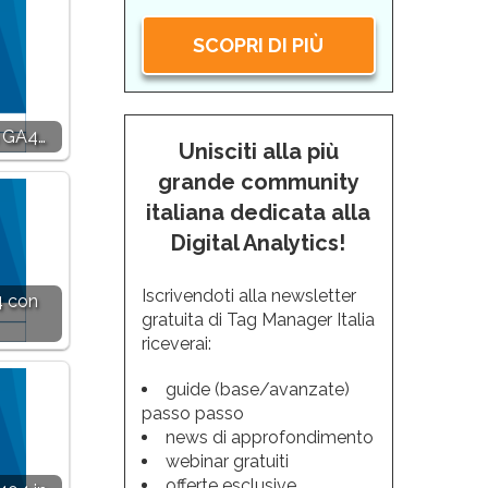
SCOPRI DI PIÙ
n GA4…
Unisciti alla più
grande community
italiana dedicata alla
Digital Analytics!
Iscrivendoti alla newsletter
4 con
gratuita di Tag Manager Italia
riceverai:
guide (base/avanzate)
passo passo
news di approfondimento
webinar gratuiti
offerte esclusive