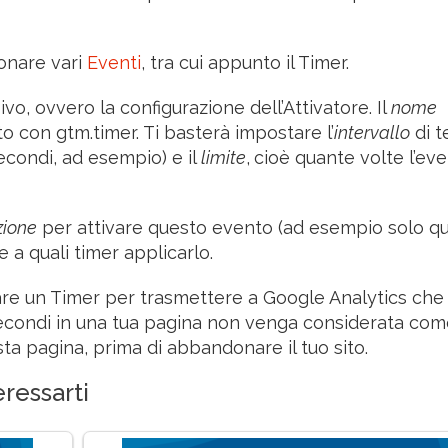
onare vari
Eventi
, tra cui appunto il Timer.
o, ovvero la configurazione dell’Attivatore. Il
nome
con gtm.timer. Ti basterà impostare l’
intervallo
di t
econdi, ad esempio) e il
limite
,
cioè quante volte l’eve
zione
per attivare questo evento (ad esempio solo q
 a quali timer applicarlo.
zare un Timer per trasmettere a Google Analytics che
secondi in una tua pagina non venga considerata co
sta pagina, prima di abbandonare il tuo sito.
ressarti