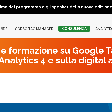
rima del programma e gli speaker della nuova edizio
CONSULENZA
UIDE
CORSO TAG MANAGER
ANALYTI
e formazione su Google 
nalytics 4 e sulla digital 