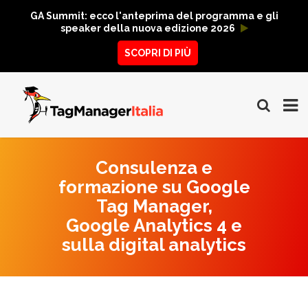
GA Summit: ecco l'anteprima del programma e gli
speaker della nuova edizione 2026
SCOPRI DI PIÙ
Consulenza e
formazione su Google
Tag Manager,
Google Analytics 4 e
sulla digital analytics