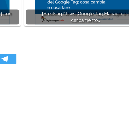
A4 con
[Breaking News] Google Tag Manager e i
caricamento…