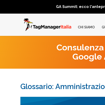
GA Summit: ecco l'antep
CHI SIAMO
G
Consulenza 
Google A
Glossario: Amministrazi