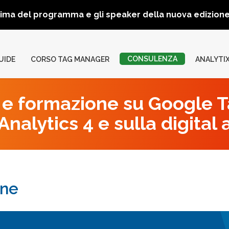
rima del programma e gli speaker della nuova edizio
CONSULENZA
UIDE
CORSO TAG MANAGER
ANALYTI
e formazione su Google 
nalytics 4 e sulla digital 
one