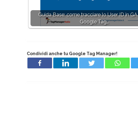
Guida Base: come tracciare lo User ID in G
Google Tag…
Condividi anche tu Google Tag Manager!