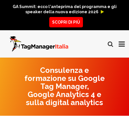
GA Summit: ecco l'anteprima del programma e gli
speaker della nuova edizione 2026
SCOPRI DI PIÙ
Consulenza e
formazione su Google
Tag Manager,
Google Analytics 4 e
sulla digital analytics