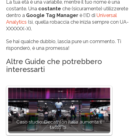
La tua età è una variabile, mentre il tuo nome è una
costante. Una
costante
che (sicuramente) utilizzerete
dentro a
Google Tag Manager
è l’ID di
Universal
Analytics
(sì, quella robaccia che inizia sempre con UA-
XXXXXX-X).
Se hai qualche dubbio, lascia pure un commento. Ti
risponderò, è una promessa!
Altre Guide che potrebbero
interessarti
Caso studio: Decathlon Italia aumenta il
tasso di…