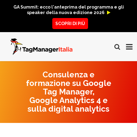
GA Summit: ecco l'anteprima del programma e gli
speaker della nuova edizione 2026
SCOPRI DI PIÙ
Consulenza e
formazione su Google
Tag Manager,
Google Analytics 4 e
sulla digital analytics