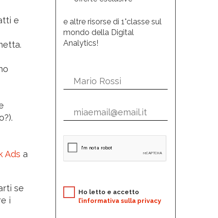
atti e
e altre risorse di 1°classe sul
mondo della Digital
Analytics!
metta.
nno
e
o?).
k Ads
a
rti se
Ho letto e accetto
e i
l’informativa sulla privacy