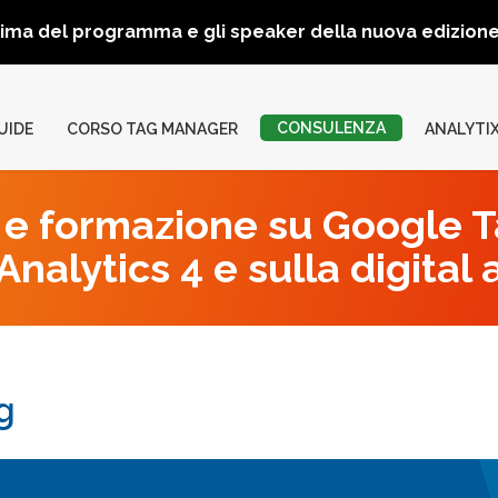
rima del programma e gli speaker della nuova edizio
CONSULENZA
UIDE
CORSO TAG MANAGER
ANALYTI
e formazione su Google 
nalytics 4 e sulla digital 
g