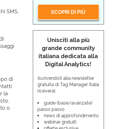
chi SMS,
SCOPRI DI PIÙ
di
Unisciti alla più
ssaggi
grande community
italiana dedicata alla
Digital Analytics!
Iscrivendoti alla newsletter
opo di
gratuita di Tag Manager Italia
tatti
riceverai:
 la
sto.
guide (base/avanzate)
to o
passo passo
news di approfondimento
webinar gratuiti
offerte esclusive