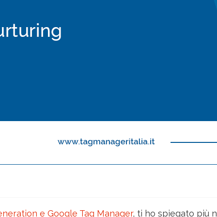
neration e Google Tag Manager
, ti ho spiegato più n