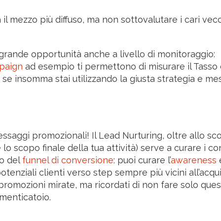
l mezzo più diffuso, ma non sottovalutare i cari vec
na grande opportunità anche a livello di monitoraggio:
paign
ad esempio ti permettono di misurare il Tasso 
se insomma stai utilizzando la giusta strategia e me
ssaggi promozionali! Il Lead Nurturing, oltre allo sc
 scopo finale della tua attività) serve a curare i con
lo del
funnel di conversione
: puoi curare l’
awareness
e
tenziali clienti verso step sempre più vicini all’acqui
promozioni mirate, ma ricordati di non fare solo ques
menticatoio.