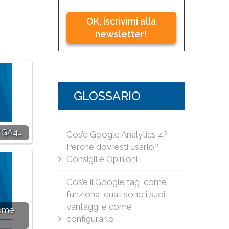
OK, iscrivimi alla
newsletter!
GLOSSARIO
n GA4…
Cos’è Google Analytics 4?
Perché dovresti usarlo?
Consigli e Opinioni
Cos’è il Google tag, come
funziona, quali sono i suoi
vantaggi e come
come
configurarlo