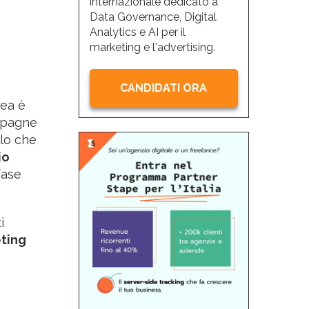
internazionale dedicato a
Data Governance, Digital
Analytics e AI per il
marketing e l'advertising.
CANDIDATI ORA
dea è
ampagne
lo che
io
fase
i
ting