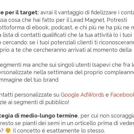
 per il target:
avrai il vantaggio di fidelizzare i cont
ssa cosa che hai fatto per il Lead Magnet. Potresti
sottoforma di ebook, podcast, e chi più ne ha più ne 
ista di contatti qualificati che la tua attività (o i tuoi
cercando: se i tuoi potenziali clienti ti riconoscera
prio a te che cercheranno arrivati al momento della
segmenti ma anche sui singoli utenti (sapevi che fra l
personalizzate nella settimana del proprio compleann
 l’immagine del tuo brand
ontatti personalizzate su
Google AdWords
e
Faceboo
zie ai segmenti di pubblico!
tegia di medio-lungo termine
, per cui non scoraggia
l resto se pianti dei semi in un orticello prima di veder
no?
Il concetto è esattamente lo stesso.