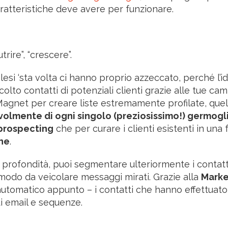
ratteristiche deve avere per funzionare.
trire”, “crescere”.
lesi ‘sta volta ci hanno proprio azzeccato, perché l’i
olto contatti di potenziali clienti grazie alle tue c
agnet per creare liste estremamente profilate, quel
olmente di ogni singolo (preziosissimo!) germogl
prospecting
che per curare i clienti esistenti in una 
one
.
 in profondità, puoi segmentare ulteriormente i contatt
n modo da veicolare messaggi mirati. Grazie alla
Marke
automatico appunto – i contatti che hanno effettuato
di email e sequenze.