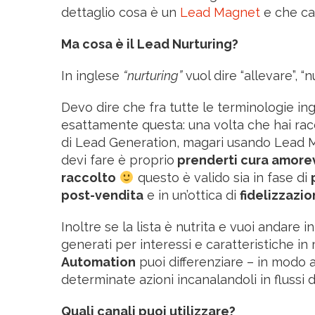
dettaglio cosa è un
Lead Magnet
e che ca
Ma cosa è il Lead Nurturing?
In inglese
“nurturing”
vuol dire “allevare”, “nu
Devo dire che fra tutte le terminologie ing
esattamente questa: una volta che hai racc
di Lead Generation, magari usando Lead M
devi fare è proprio
prenderti cura amorev
raccolto
questo è valido sia in fase di
post-vendita
e in un’ottica di
fidelizzazi
Inoltre se la lista è nutrita e vuoi andare
generati per interessi e caratteristiche i
Automation
puoi differenziare – in modo 
determinate azioni incanalandoli in flussi 
Quali canali puoi utilizzare?