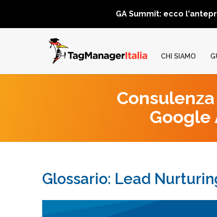
GA Summit: ecco l'antep
CHI SIAMO
G
Consulenza 
Google A
Glossario: Lead Nurturin