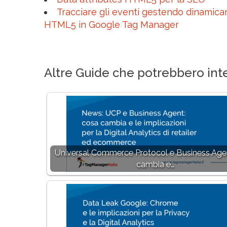
Tracciare gli eventi gestendo dinamica
HTML5 in Google Tag Manager
Altre Guide che potrebbero inte
Universal Commerce Protocol e Business Age
cambia e…