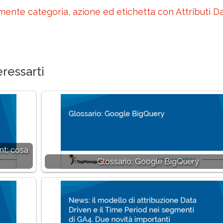
mente categoria, azione ed etichetta con Attributi D
ressarti
nt: cosa
Glossario: Google BigQuery