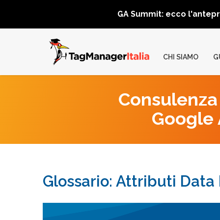
GA Summit: ecco l'antep
CHI SIAMO
G
Consulenza 
Google A
Glossario: Attributi Dat