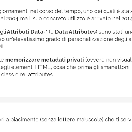
ggiornamenti nel corso del tempo, uno dei quali è stat
l 2004 ma il suo concreto utilizzo è arrivato nel 2014
gli
Attributi
Data-*
(o
Data Attributes
) sono stati un
 un’elevatissimo grado di personalizzazione degli at
ML.
ile
memorizzare metadati privati
(ovvero non visuali
 degli elementi HTML, cosa che prima gli smanettoni
lass o rel attributes.
teri a piacimento (senza lettere maiuscole) che ti ser