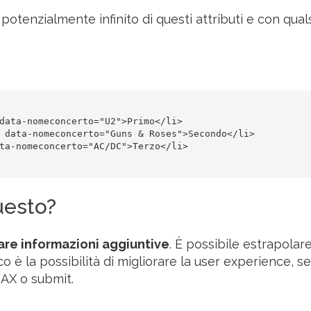
enzialmente infinito di questi attributi e con quals
data-nomeconcerto="U2">Primo</li>

 data-nomeconcerto="Guns & Roses">Secondo</li>

ta-nomeconcerto="AC/DC">Terzo</li>

uesto?
are informazioni aggiuntive
. È possibile estrapolare
co è la possibilità di migliorare la user experience, s
JAX o submit.