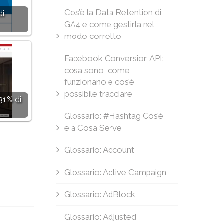
Cos’è la Data Retention di
di
GA4 e come gestirla nel
modo corretto
Facebook Conversion API:
cosa sono, come
funzionano e cos’è
possibile tracciare
31% di
Glossario: #Hashtag Cos’è
e a Cosa Serve
Glossario: Account
Glossario: Active Campaign
Glossario: AdBlock
Glossario: Adjusted