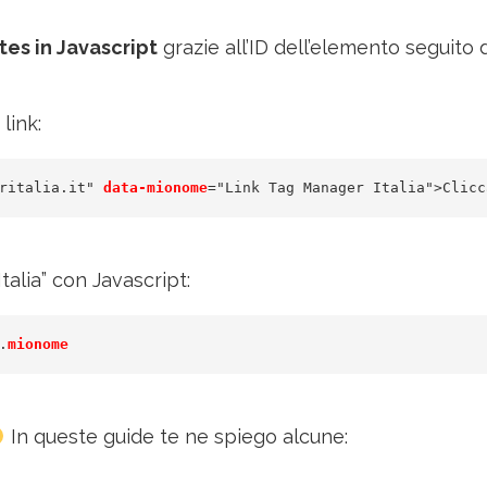
tes in Javascript
grazie all’ID dell’elemento seguito 
link:
ritalia.it" 
data-mionome
="Link Tag Manager Italia">Clicc
talia” con Javascript:
.
mionome
In queste guide te ne spiego alcune: