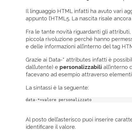
Il linguaggio HTML infatti ha avuto vari a
appunto l’HTML5. La nascita risale ancora a
Fra le tante novità riguardanti gli attributi, 
piccola rivoluzione perché hanno permesso
e delle informazioni all’interno del tag HT
Grazie ai Data-* attributes infatti è possib
dall’utente) e
personalizzabili
all’interno
facevano ad esempio attraverso elementi c
La sintassi è la seguente:
data-*=valore personalizzato
Al posto dell’asterisco puoi inserire carat
identificare il valore.