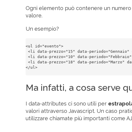
Ogni elemento può contenere un numero pot
valore.
Un esempio?
<ul id="evento">

 <li data-prezzo="15" data-periodo="Gennaio" 
 <li data-prezzo="10" data-periodo="Febbraio"
 <li data-prezzo="18" data-periodo="Marzo" da
</ul>

Ma infatti, a cosa serve q
I data-attributes ci sono utili per
estrapol
valori attraverso Javascript. Un caso prati
utilizzare chiamate più importanti come A