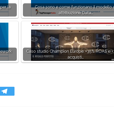
per la
Cosa sono e come funzionano il modello 
attribuzione Data…
mework
Caso studio Champion Europe: +35% ROAS e +
acquisti…