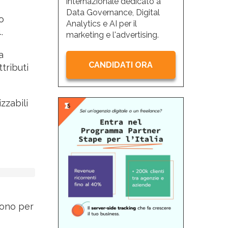
internazionale dedicato a
Data Governance, Digital
o
Analytics e AI per il
.
marketing e l'advertising.
a
CANDIDATI ORA
tributi
zzabili
vono per