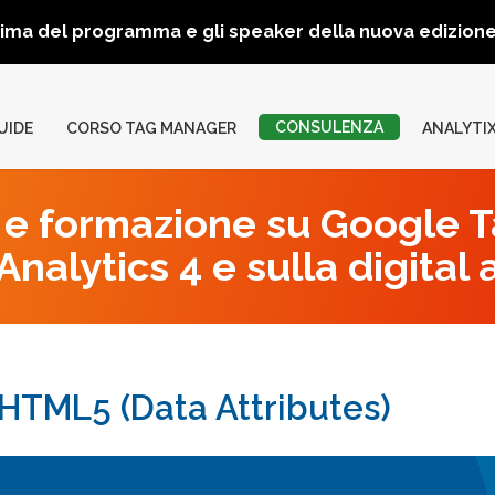
rima del programma e gli speaker della nuova edizio
CONSULENZA
UIDE
CORSO TAG MANAGER
ANALYTI
e formazione su Google 
nalytics 4 e sulla digital 
a HTML5 (Data Attributes)