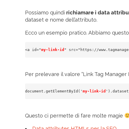
Possiamo quindi
richiamare i data attribu
dataset e nome dell’attributo.
Ecco un esempio pratico. Abbiamo questo 
<a id="
my-link-id
" src="https://www.tagmanage
Per prelevare il valore “Link Tag Manager I
document.getElementById('
my-link-id
').dataset
Questo ci permette di fare molte magie
Data attributes HTML5 per la SEO