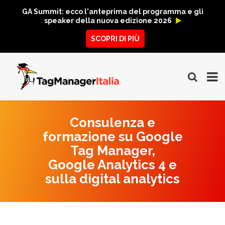
GA Summit: ecco l'anteprima del programma e gli
speaker della nuova edizione 2026
SCOPRI DI PIÙ
Consulenza e
formazione su Google
Tag Manager,
Google Analytics 4 e
sulla digital analytics