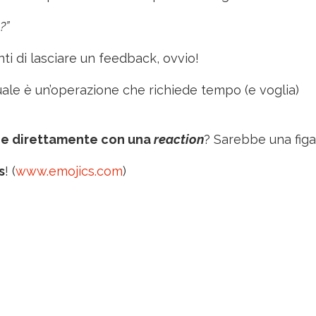
?”
nti di lasciare un feedback, ovvio!
uale è un’operazione che richiede tempo (e voglia)
ne direttamente con una
reaction
? Sarebbe una figa
s
! (
www.emojics.com
)