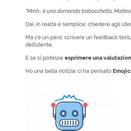
“Mmh… è una domanda trabocchetto, Matteo
Dai, in realtà è semplice: chiedere agli ute
Ma c’è un però: scrivere un feedback test
dell’utente.
E se si potesse
esprimere una valutazio
Ho una bella notizia: ci ha pensato
Emojic