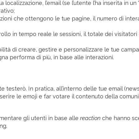
localizzazione, l’email (se l’utente l’ha inserita in un
ativo;
zioni che ottengono le tue pagine, il numero di interaz
llo in tempo reale le sessioni, il totale dei visitatori 
bilità di creare, gestire e personalizzare le tue camp
a performa di più, in base alle interazioni.
esterò. In pratica, all’interno delle tue email (news
inserire le emoji e far votare il contenuto della comun
mentare gli utenti in base alle
reaction
che hanno sce
ng.