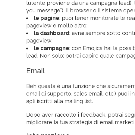
l’utente proviene da una campagna lead), la 
you message”), il browser o il sistema oper
le pagine
: puoi tener monitorate le rea
pageview e molto altro;
la dashboard
: avrai sempre sotto contro
pageview;
le campagne
: con Emojics hai la possi
lead. Non solo: potrai capire quale campagn
Email
Beh questa è una funzione che sicuramente t
email di supporto, sales email, etc.) puoi 
agli iscritti alla mailing list.
Dopo aver raccolto i feedback, potrai seg
migliorare la tua strategia di email marketi