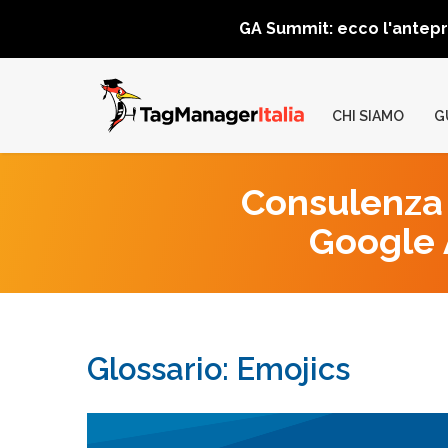
GA Summit: ecco l'antep
CHI SIAMO
G
Consulenza 
Google A
Glossario: Emojics