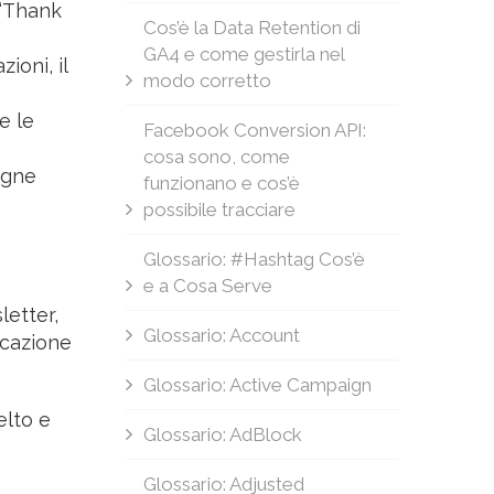
 “Thank
Cos’è la Data Retention di
GA4 e come gestirla nel
ioni, il
modo corretto
e le
Facebook Conversion API:
cosa sono, come
agne
funzionano e cos’è
possibile tracciare
Glossario: #Hashtag Cos’è
e a Cosa Serve
letter,
Glossario: Account
icazione
Glossario: Active Campaign
lto e
Glossario: AdBlock
Glossario: Adjusted