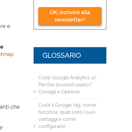
OK, iscrivimi alla
newsletter!
are e
le
atmap
GLOSSARIO
Cos’è Google Analytics 4?
Perché dovresti usarlo?
Consigli e Opinioni
Cos’è il Google tag, come
santi che
funziona, quali sono i suoi
vantaggi e come
configurarlo
se