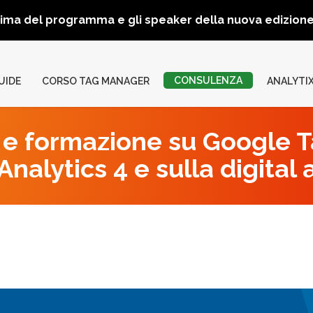
rima del programma e gli speaker della nuova edizio
CONSULENZA
UIDE
CORSO TAG MANAGER
ANALYTI
e formazione su Google 
nalytics 4 e sulla digital 