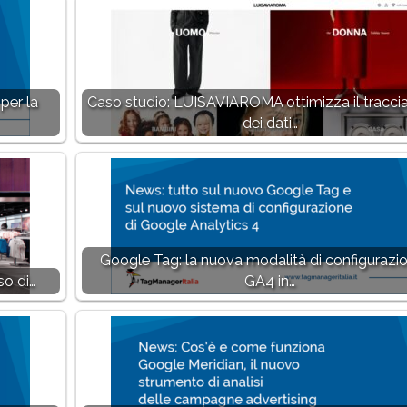
per la
Caso studio: LUISAVIAROMA ottimizza il tracc
dei dati…
Google Tag: la nuova modalità di configurazio
so di…
GA4 in…