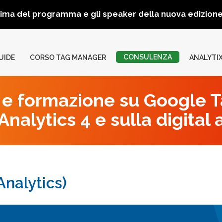
rima del programma e gli speaker della nuova edizio
CONSULENZA
UIDE
CORSO TAG MANAGER
ANALYTI
e formazione su Google 
nalytics 4 e sulla digital 
Analytics)