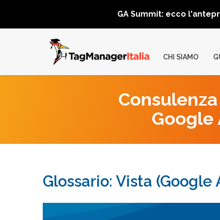
GA Summit: ecco l'antep
CHI SIAMO
G
Consulenza 
Google A
Glossario: Vista (Google 