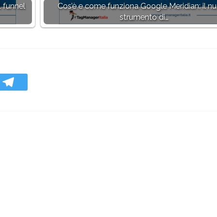
l funnel
Cos’è e come funziona Google Meridian: il n
strumento di…