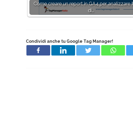
Come creare un report in GA4 per analizzare i
di…
Condividi anche tu Google Tag Manager!