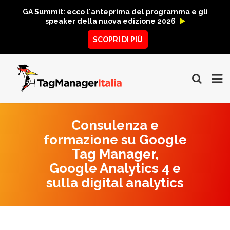
GA Summit: ecco l'anteprima del programma e gli
speaker della nuova edizione 2026
SCOPRI DI PIÙ
Consulenza e
formazione su Google
Tag Manager,
Google Analytics 4 e
sulla digital analytics