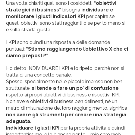
Una volta chiariti quali sono i cosiddetti
“obiettivi
strategici di business”
bisogna
individuare e
monitorare i giusti indicatori KPI
per capire se
questi obiettivi sono stati raggiunti o se per lo meno si
è sulla strada giusta.
I KPI sono quindi una risposta a delle domande
puntuali:
“Stiamo raggiungendo l’obiettivo X che ci
siamo preposti?”
.
Ho detto INDIVIDUARE i KPI e lo ripeto, perchè non si
tratta di una concetto banale.
Spesso, specialmente nelle piccole imprese non ben
strutturate,
si tende a fare un po’ di confusione
rispetto ai propri obiettivi di business e rispettivi KPI.
Non avere obiettivi di business ben delineati, nè un
metro di misurazione del loro raggiungimento, significa
non avere gli strumenti per creare una strategia
adeguata
.
Individuare i giusti KPI
per la propria attività è quindi
importantissimo, e lo è anche per te – mio caro web