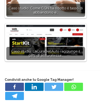
Caso studio: Come CGN ha ridotto il tasso di
abbandono e…
Caso studio: LaCuraDellAuto raggiunge il
98% di accuratezza…
Condividi anche tu Google Tag Manager!