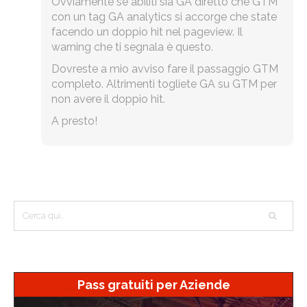
Ovviamente se abiliti sia GA diretto che GTM
con un tag GA analytics si accorge che state
facendo un doppio hit nel pageview. Il
warning che ti segnala è questo.
Dovreste a mio avviso fare il passaggio GTM
completo. Altrimenti togliete GA su GTM per
non avere il doppio hit.
A presto!
Pass gratuiti per Aziende