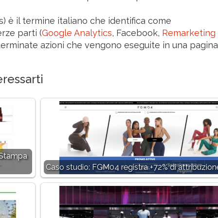
 è il termine italiano che identifica come
rze parti (
Google Analytics
, Facebook,
Remarketing
determinate azioni che vengono eseguite in una pagin
ressarti
 Stampa
Caso studio: FGM04 registra +72% di attribuzion