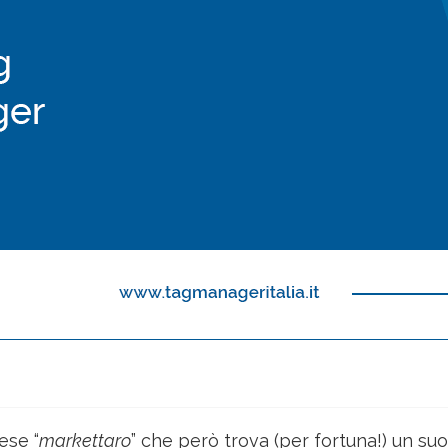
ese “
markettaro
” che però trova (per fortuna!) un suo