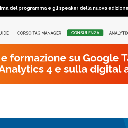
rima del programma e gli speaker della nuova edizio
CONSULENZA
UIDE
CORSO TAG MANAGER
ANALYTI
e formazione su Google 
nalytics 4 e sulla digital 