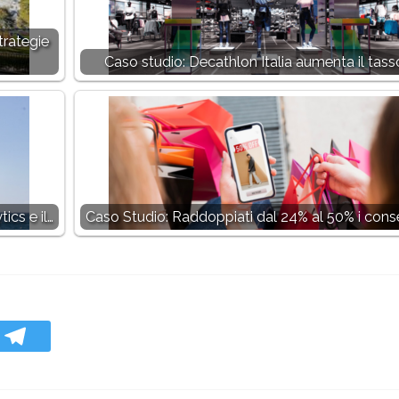
trategie
Caso studio: Decathlon Italia aumenta il tass
ics e il…
Caso Studio: Raddoppiati dal 24% al 50% i conse