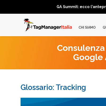
GA Summit: ecco l'antep
CHI SIAMO
G
Consulenza 
Google A
Glossario: Tracking