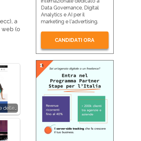
internazionale dedicato a
Data Governance, Digital
Analytics e AI per il
ecc), a
marketing e l'advertising.
a web (o
CANDIDATI ORA
e delle…