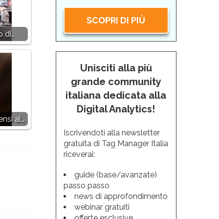
SCOPRI DI PIÙ
o di…
Unisciti alla più
grande community
italiana dedicata alla
Digital Analytics!
nsi al…
Iscrivendoti alla newsletter
gratuita di Tag Manager Italia
riceverai:
guide (base/avanzate)
passo passo
news di approfondimento
webinar gratuiti
offerte esclusive