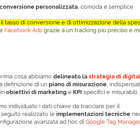
 conversione personalizzata
, comoda e semplice
l tasso di conversione e di ottimizzazione della spe
e
Facebook Ads
grazie a un tracking più preciso e mi
 prima cosa abbiamo
delineato la
strategia di digita
la definizione di un
piano di misurazione
, indispensa
in
obiettivi di marketing
e
KPI
specifici e misurabili.
o individuato i dati chiave da tracciare per il
n seguito realizzato le
implementazioni tecniche
nec
configurazione avanzata ad hoc di
Google Tag Manage