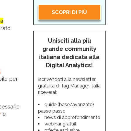
SCOPRI DI PIÙ
sa
rato.
Unisciti alla più
grande community
italiana dedicata alla
Digital Analytics!
l
bile per
Iscrivendoti alla newsletter
gratuita di Tag Manager Italia
riceverai:
guide (base/avanzate)
essarie
passo passo
r
e
news di approfondimento
webinar gratuiti
offerte esclusive