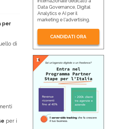
internazionale dedicato a
Data Governance, Digital
Analytics e AI per il
marketing e l'advertising.
a per
CANDIDATI ORA
uello di
menti
se
per i