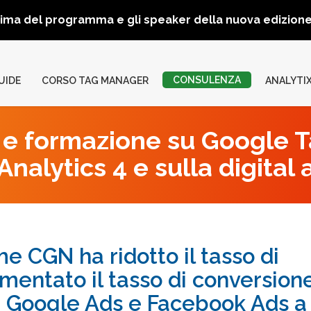
rima del programma e gli speaker della nuova edizio
CONSULENZA
UIDE
CORSO TAG MANAGER
ANALYTI
e formazione su Google 
nalytics 4 e sulla digital 
e CGN ha ridotto il tasso di
entato il tasso di conversion
 Google Ads e Facebook Ads a