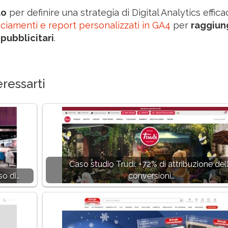
to
per definire una strategia di Digital Analytics effica
ciamenti e report personalizzati in GA4
per
raggiun
 pubblicitari
.
ressarti
Caso studio Trudi: +72% di attribuzione del
so di…
conversioni…