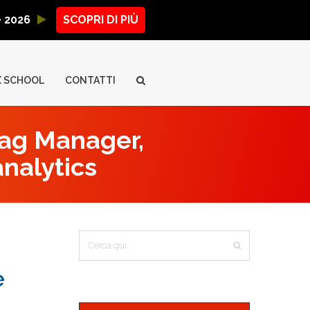
ne 2026
SCOPRI DI PIÙ
X SCHOOL
CONTATTI
Tag Manager,
analytics
e