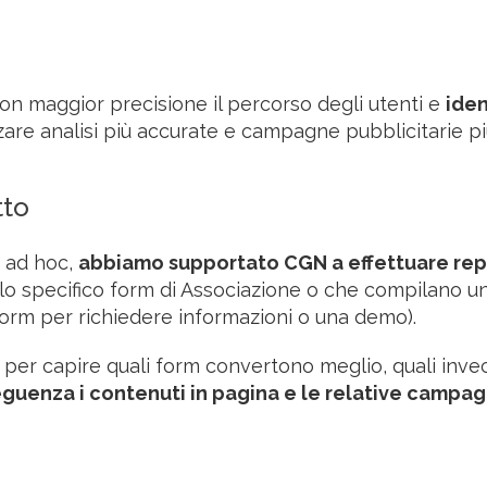
con maggior precisione il percorso degli utenti e
iden
zare analisi più accurate e campagne pubblicitarie p
tto
i ad hoc,
abbiamo supportato CGN a effettuare rep
lo specifico form di Associazione o che compilano u
l form per richiedere informazioni o una demo).
 per capire quali form convertono meglio, quali inve
eguenza i contenuti in pagina e le relative campa