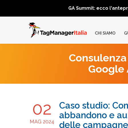
GA Summit: ecco l'antep
CHI SIAMO
G
Consulenza 
Google A
02
Caso studio: Com
abbandono e aum
MAG 2024
delle campagne