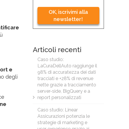
OK, iscrivimi alla
newsletter!
tificare
iù
Articoli recenti
Caso studio:
LaCuraDellAuto raggiunge il
ort e
98% di accuratezza dei dati
no degli
tracciati e +28% di revenue
nette grazie a tracciamento
server-side, BigQuery e a
ce
report personalizzati
gne
Caso studio: Linear
Assicurazioni potenzia le
strategie di marketing e
user experience grazie ai