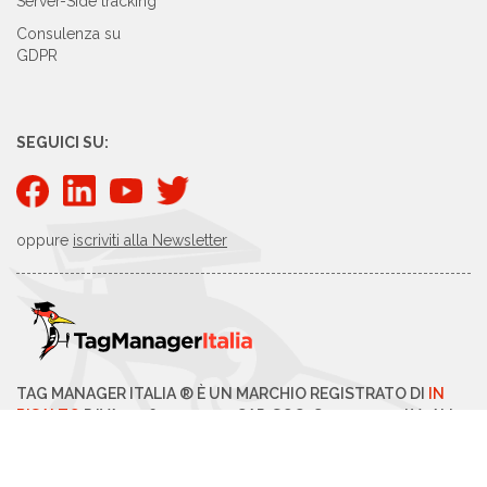
Server-Side tracking
Consulenza su
GDPR
SEGUICI SU:
oppure
iscriviti alla Newsletter
TAG MANAGER ITALIA ® È UN MARCHIO REGISTRATO DI
IN
RISALTO
P.IVA 03769390240 - CAP. SOC. € 40.000,00 I.V- ALL
RIGHTS RESERVED - COPYRIGHT 2026 -
PRIVACY POLICY
-
MODIFICA CONSENSI