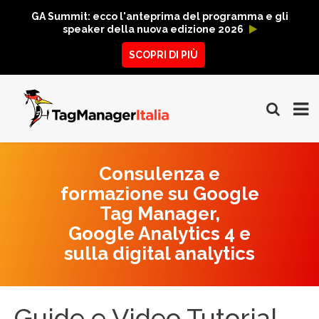
GA Summit: ecco l'anteprima del programma e gli
speaker della nuova edizione 2026
SCOPRI DI PIÙ
Consulenza e
formazione su Google
Tag Manager,
Google Analytics 4 e
sulla digital analytics
Guide e Video Tutorial