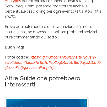
Analytics
vedrai comparire anche questi relativi agli
Scroll degli utenti potendo monitorare anche la
percentuale di scrolling per ogni evento (25%, 50%, 75%,
100%).
Prova ad implementare questa funzionalità molto
interessante, se dovessi riscontrare problemi scrivimi
pure commentando qui sotto.
Buon Tag!
Fonte codice:
https://github.com/robflaherty/jquery-
scrolldepth/blob/fe381fa7eb7b9b5c1a638d6d9821ba60
5f442284/jquery.scrolldepth.js
Altre Guide che potrebbero
interessarti