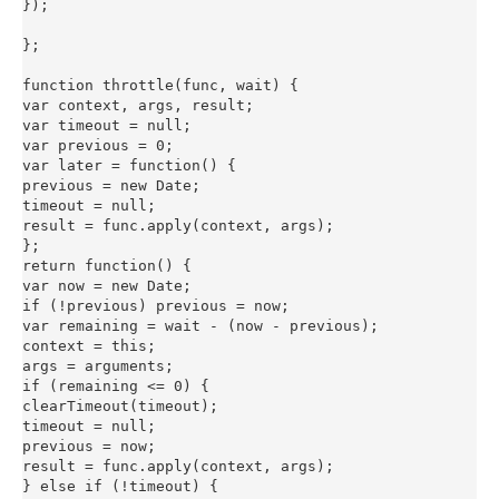
});

};

function throttle(func, wait) {

var context, args, result;

var timeout = null;

var previous = 0;

var later = function() {

previous = new Date;

timeout = null;

result = func.apply(context, args);

};

return function() {

var now = new Date;

if (!previous) previous = now;

var remaining = wait - (now - previous);

context = this;

args = arguments;

if (remaining <= 0) {

clearTimeout(timeout);

timeout = null;

previous = now;

result = func.apply(context, args);

} else if (!timeout) {
