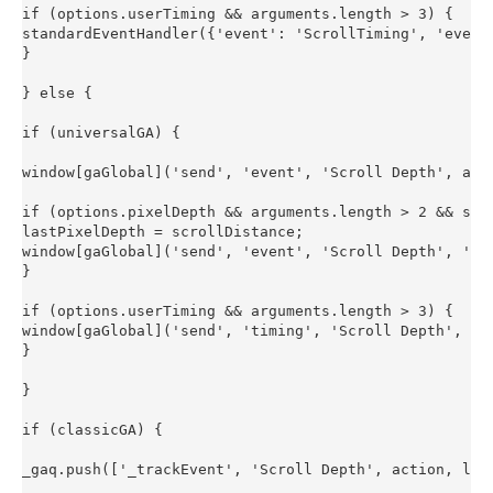
if (options.userTiming && arguments.length > 3) {

standardEventHandler({'event': 'ScrollTiming', 'event
}

} else {

if (universalGA) {

window[gaGlobal]('send', 'event', 'Scroll Depth', act
if (options.pixelDepth && arguments.length > 2 && scro
lastPixelDepth = scrollDistance;

window[gaGlobal]('send', 'event', 'Scroll Depth', 'Pi
}

if (options.userTiming && arguments.length > 3) {

window[gaGlobal]('send', 'timing', 'Scroll Depth', act
}

}

if (classicGA) {

_gaq.push(['_trackEvent', 'Scroll Depth', action, labe