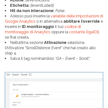
Azione:
{{eventAction}}
Etichetta:
{{eventLabel}}
Hit da non interazione:
False
.
Adesso puoi inserire la
variabile delle impostazioni di
Google Analytics
o in alternativa
abilitare l’override
e
inserire in
ID monitoraggio
il tuo
codice di
monitoraggio di Analytics
oppure la
costante {{gaID}}
,
se l’hai creata.
Nell’ultima sezione
Attivazione
seleziona
l’Attivatore
“ScrollDistance Event”
che hai creato allo
step 4.
Salva il tag nominandolo
“GA – Event – Scroll”.