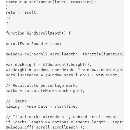
timeout = setTimeout(later, remaining);

}

return result;

};

}

function bindScrollDepth() {

scrollEventBound = true;

$window.on('scroll.scrollDepth', throttle(function() {
var docHeight = $(document).height(),

winHeight = window.innerHeight ? window.innerHeight : 
scrollDistance = $window.scrollTop() + winHeight,

// Recalculate percentage marks

marks = calculateMarks(docHeight),

// Timing

timing = +new Date - startTime;

// If all marks already hit, unbind scroll event

if (cache.length >= options.elements.length + (options
$window.off('scroll.scrollDepth');
