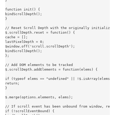
}

function init() {

bindScrollDepth();

}

// Reset Scroll Depth with the originally initialized 
$.scrollDepth.reset = function() {

cache = [];

lastPixelDepth = 0;

$window.off('scroll.scrollDepth');

bindScrollDepth();

};

// Add DOM elements to be tracked

$.scrollDepth.addElements = function(elems) {

if (typeof elems == "undefined" || !$.isArray(elems)) 
return;

}

$.merge(options.elements, elems);

// If scroll event has been unbound from window, rebin
if (!scrollEventBound) {
