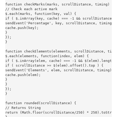
function checkMarks(marks, scrollDistance, timing) {

// Check each active mark

$.each(marks, function(key, val) {

if ( $.inArray(key, cache) === -1 && scrollDistance >=
sendEvent('Percentage', key, scrollDistance, timing);

cache.push(key);

}

});

}

function checkElements(elements, scrollDistance, timin
$.each(elements, function(index, elem) {

if ( $.inArray(elem, cache) === -1 && $(elem).length )
if ( scrollDistance >= $(elem).offset().top ) {

sendEvent('Elements', elem, scrollDistance, timing);

cache.push(elem);

}

}

});

}

function rounded(scrollDistance) {

// Returns String

return (Math.floor(scrollDistance/250) * 250).toString