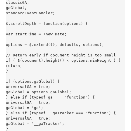
classicGA,

gaGlobal,

standardEventHandler;

$.scrollDepth = function(options) {

var startTime = +new Date;

options = $.extend({}, defaults, options);

// Return early if document height is too small

if ( $(document).height() < options.minHeight ) {

return;

}

if (options.gaGlobal) {

universalGA = true;

gaGlobal = options.gaGlobal;

} else if (typeof ga === "function") {

universalGA = true;

gaGlobal = 'ga';

} else if (typeof __gaTracker === "function") {

universalGA = true;

gaGlobal = '__gaTracker';

}
