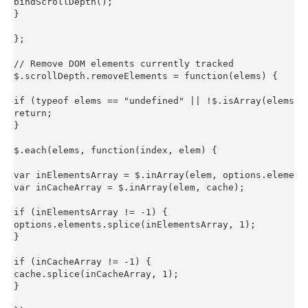
bindScrollDepth();

}

};

// Remove DOM elements currently tracked

$.scrollDepth.removeElements = function(elems) {

if (typeof elems == "undefined" || !$.isArray(elems)) 
return;

}

$.each(elems, function(index, elem) {

var inElementsArray = $.inArray(elem, options.elements
var inCacheArray = $.inArray(elem, cache);

if (inElementsArray != -1) {

options.elements.splice(inElementsArray, 1);

}

if (inCacheArray != -1) {

cache.splice(inCacheArray, 1);

}
