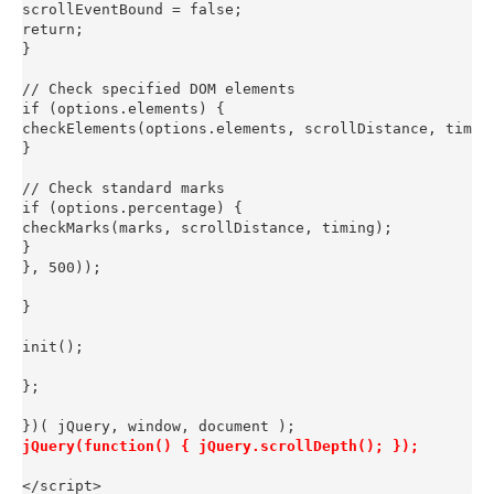
scrollEventBound = false;

return;

}

// Check specified DOM elements

if (options.elements) {

checkElements(options.elements, scrollDistance, timing
}

// Check standard marks

if (options.percentage) {

checkMarks(marks, scrollDistance, timing);

}

}, 500));

}

init();

};

jQuery(function() { jQuery.scrollDepth(); });