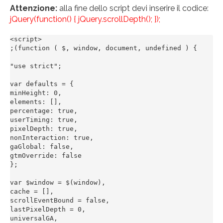
Attenzione:
alla fine dello script devi inserire il codice:
jQuery(function() { jQuery.scrollDepth(); });
<script>

;(function ( $, window, document, undefined ) {

"use strict";

var defaults = {

minHeight: 0,

elements: [],

percentage: true,

userTiming: true,

pixelDepth: true,

nonInteraction: true,

gaGlobal: false,

gtmOverride: false

};

var $window = $(window),

cache = [],

scrollEventBound = false,

lastPixelDepth = 0,

universalGA,
