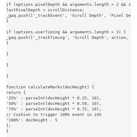
if (options.pixelDepth && arguments.length > 2 && scro
lastPixelDepth = scrollDistance;

_gaq.push(['_trackEvent', 'Scroll Depth', 'Pixel Dept
}

if (options.userTiming && arguments.length > 3) {

_gaq.push(['_trackTiming', 'Scroll Depth', action, tim
}

}

}

}

function calculateMarks(docHeight) {

return {

'25%' : parseInt(docHeight * 0.25, 10),

'50%' : parseInt(docHeight * 0.50, 10),

'75%' : parseInt(docHeight * 0.75, 10),

// Cushion to trigger 100% event in iOS

'100%': docHeight - 5

};

}
