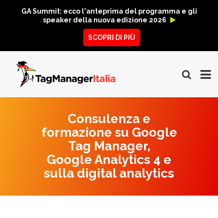
GA Summit: ecco l'anteprima del programma e gli
speaker della nuova edizione 2026
SCOPRI DI PIÙ
Consulenza e
formazione su Google
Tag Manager,
Google Analytics 4 e
sulla digital analytics