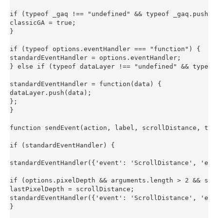
if (typeof _gaq !== "undefined" && typeof _gaq.push ==
classicGA = true;

}

if (typeof options.eventHandler === "function") {

standardEventHandler = options.eventHandler;

} else if (typeof dataLayer !== "undefined" && typeof
standardEventHandler = function(data) {

dataLayer.push(data);

};

}

function sendEvent(action, label, scrollDistance, timi
if (standardEventHandler) {

standardEventHandler({'event': 'ScrollDistance', 'eve
if (options.pixelDepth && arguments.length > 2 && scro
lastPixelDepth = scrollDistance;

standardEventHandler({'event': 'ScrollDistance', 'eve
}
