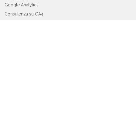
Google Analytics
Consulenza su GA4
Consulenza su
Server-Side tracking
Consulenza su
GDPR
SEGUICI SU:
oppure
iscriviti alla Newsletter