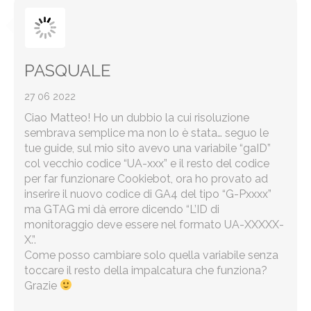
PASQUALE
27 06 2022
Ciao Matteo! Ho un dubbio la cui risoluzione
sembrava semplice ma non lo è stata… seguo le
tue guide, sul mio sito avevo una variabile “gaID”
col vecchio codice “UA-xxx” e il resto del codice
per far funzionare Cookiebot, ora ho provato ad
inserire il nuovo codice di GA4 del tipo “G-Pxxxx”
ma GTAG mi dà errore dicendo “L’ID di
monitoraggio deve essere nel formato UA-XXXXX-
X.”.
Come posso cambiare solo quella variabile senza
toccare il resto della impalcatura che funziona?
Grazie