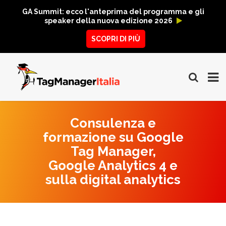
GA Summit: ecco l'anteprima del programma e gli
speaker della nuova edizione 2026
SCOPRI DI PIÙ
Consulenza e
formazione su Google
Tag Manager,
Google Analytics 4 e
sulla digital analytics