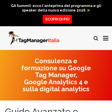
GA Summit: ecco l'anteprima del programma e gli
speaker della nuova edizione 2026
SCOPRI DI PIÙ
Consulenza e
formazione su Google
Tag Manager,
Google Analytics 4 e
sulla digital analytics
Guide Avanzate e