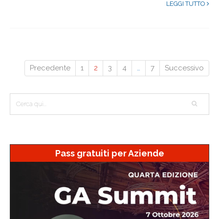
LEGGI TUTTO
Precedente
1
2
3
4
…
7
Successivo
Pass gratuiti per Aziende