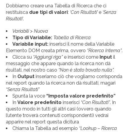
Dobbiamo creare una Tabella di Ricerca che ci
restituisca
due tipi di valori
:
‘Con Risultati’
e
‘Senza
Risultati’
.
Variabili > Nuova
Tipo di Variabile:
Tabella di Ricerca
Variabile input:
inserisci il nome della Variabile
Elemento DOM creata prima, ovvero
“Ricerca Interna”
.
Clicca su
“Aggiungi riga”
e inserisci come
Input
il
messaggio che appare quando la ricerca non dà
risultati, nel nostro caso
“Non è stato trovato nulla”.
In
Output
inseriamo ciò che vogliamo corrisponda
nel report quando la ricerca non dà risultati, magari
“Senza Risultati”
Spunta la voce
“Imposta valore predefinito”
In
Valore predefinito
inserisci
“Con Risultati”
. In
questo modo in tutti gli altri casi (ovvero quando
l’utente troverà contenuti corrispondenti) vedrai
apparire nel report questa dicitura
Chiama la Tabella ad esempio
“Lookup – Ricerca