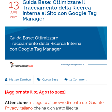
13
Guida Base: Ottimizzare il
Tracciamento della Ricerca
Interna al Sito con Google Tag
APR
2021
Manager
Matteo Zambon
Guida Base
14 Commenti
[Aggiornata il 01 Agosto 2022]
Attenzione
:
in seguito al provvedimento del Garante
Privacy italiano
che ha dichiarato illecita