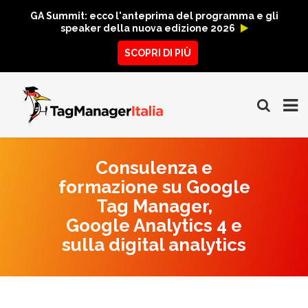
GA Summit: ecco l'anteprima del programma e gli
speaker della nuova edizione 2026
SCOPRI DI PIÙ
Consulenza e
formazione su Google
Tag Manager,
Google Analytics 4 e
sulla digital analytics