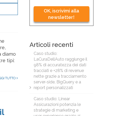
OK, iscrivimi alla
newsletter!
che
Articoli recenti
re,
Caso studio:
ta diamo
LaCuraDellAuto raggiunge il
e tipi:
98% di accuratezza dei dati
tracciati e +28% di revenue
nette grazie a tracciamento
GGI TUTTO
server-side, BigQuery e a
report personalizzati
Caso studio: Linear
Assicurazioni potenzia le
il
strategie di marketing e
user experience grazie ai