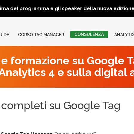
rima del programma e gli speaker della nuova edizio
CONSULENZA
UIDE
CORSO TAG MANAGER
ANALYTI
e formazione su Google 
nalytics 4 e sulla digital 
l completi su Google Tag