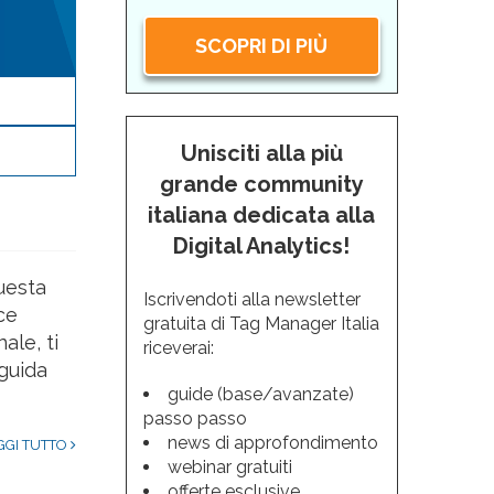
SCOPRI DI PIÙ
Unisciti alla più
grande community
italiana dedicata alla
Digital Analytics!
uesta
Iscrivendoti alla newsletter
ce
gratuita di Tag Manager Italia
ale, ti
riceverai:
guida
guide (base/avanzate)
passo passo
news di approfondimento
GGI TUTTO
webinar gratuiti
offerte esclusive