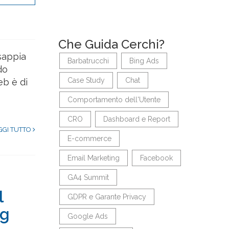
Che Guida Cerchi?
sappia
Barbatrucchi
Bing Ads
do
Case Study
Chat
eb è di
Comportamento dell'Utente
CRO
Dashboard e Report
GGI TUTTO
E-commerce
Email Marketing
Facebook
GA4 Summit
l
GDPR e Garante Privacy
ag
Google Ads