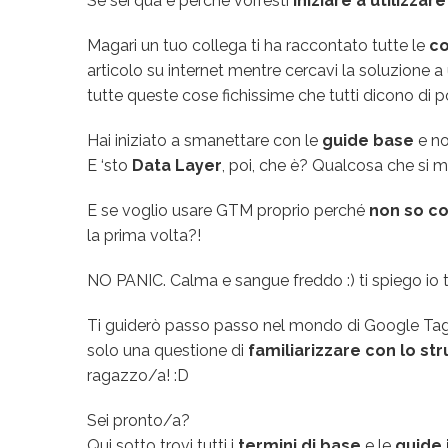
Se sei qua è perché vorresti
iniziare a utilizz
Magari un tuo collega ti ha raccontato tutte le
co
articolo su internet mentre cercavi la soluzione 
tutte queste cose fichissime che tutti dicono di
Hai iniziato a smanettare con le
guide base
e no
E ‘sto
Data Layer
, poi, che è? Qualcosa che si 
E se voglio usare GTM proprio perché
non so co
la prima volta?!
NO PANIC. Calma e sangue freddo :) ti spiego io 
Ti guiderò passo passo nel mondo di Google Tag Ma
solo una questione di
familiarizzare con lo s
ragazzo/a! :D
Sei pronto/a?
Qui sotto trovi tutti i
termini di base
e le
guide i