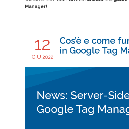
Manager
!
12
Cos’è e come fu
in Google Tag 
GIU 2022