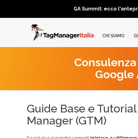
GA Summit: ecco l'antep
CHI SIAMO
G
Consulenza 
Google A
Guide Base e Tutoria
Manager (GTM)