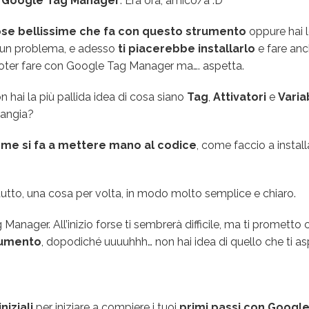
are Google Tag Manager
. Era ora, amico/a :D
se bellissime che fa con questo strumento
oppure hai l
a un problema, e adesso
ti piacerebbe installarlo
e fare anc
 poter fare con Google Tag Manager ma…. aspetta.
n hai la più pallida idea di cosa siano
Tag
,
Attivatori
e
Variab
mangia?
me si fa a mettere mano al codice
, come faccio a install
tutto, una cosa per volta, in modo molto semplice e chiaro.
nager. All’inizio forse ti sembrerà difficile, ma ti prometto 
trumento
, dopodiché uuuuhhh… non hai idea di quello che ti as
niziali
per iniziare a compiere i tuoi
primi passi con Googl