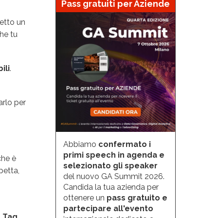
Pass gratuiti per Aziende
etto un
he tu
ili
.
arlo per
Abbiamo
confermato i
primi speech in agenda e
che è
selezionato gli speaker
petta,
del nuovo GA Summit 2026.
Candida la tua azienda per
ottenere un
pass gratuito e
partecipare all'evento
e Tag