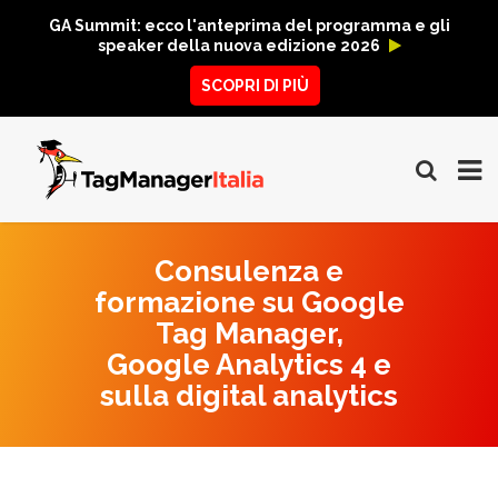
GA Summit: ecco l'anteprima del programma e gli
speaker della nuova edizione 2026
SCOPRI DI PIÙ
Consulenza e
formazione su Google
Tag Manager,
Google Analytics 4 e
sulla digital analytics