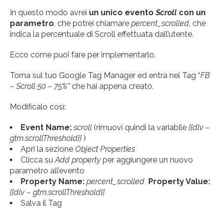
In questo modo avrei
un unico evento
Scroll
con un
parametro
, che potrei chiamare
percent_scrolled
, che
indica la percentuale di Scroll effettuata dall’utente.
Ecco come puoi fare per implementarlo.
Torna sul tuo Google Tag Manager ed entra nel Tag “
FB
– Scroll 50 – 75%”
che hai appena creato.
Modificalo così:
Event Name:
scroll
(rimuovi quindi la variabile
{{dlv –
gtm.scrollThreshold}}
)
Apri la sezione
Object Properties
Clicca su
Add property
per aggiungere un nuovo
parametro all’evento
Property Name:
percent_scrolled
Property Value:
{{dlv – gtm.scrollThreshold}}
Salva il Tag