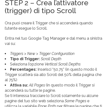
STEP 2 – Crea l’attivatore
(trigger) di tipo Scroll
Ora puoi creare il Trigger che si accenderà quando
l’utente esegue lo Scroll.
Entra nel tuo Google Tag Manager e dal menu a sinistra
vai su:
Triggers > New > Trigger Configuration
Tipo di Trigger:
Scroll Depth
Seleziona l’opzione
Vertical Scroll Depths
Percentages:
Inserisci “50,75” (in questo modo il
Trigger scatterà sia allo Scroll del 50% della pagina che
al 75%)
Attiva su:
All Pages
(in questo modo il Trigger si
accenderà su tutte le pagine.
Se ti interessa tracciare lo Scroll solamente su alcune
pagine del tuo sito web seleziona
Some Pages
e
utilizza la variabile
Page Path
per filtrare le pagine che ti