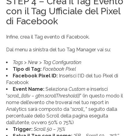
STEP 4 – Crea il Tag Evento
con il Tag Ufficiale del Pixel
di Facebook
Infine, crea il Tag evento di Facebook.
Dal menu a sinistra del tuo Tag Manager vai su:
Tags > New > Tag Configuration
Tipo di Tag:
Facebook Pixel
Facebook Pixel ID:
Inserisci l’ID del tuo Pixel di
Facebook
Event Name:
Seleziona
Custom
e inserisci
“
scroll_{{dlv – gtm.scrollThreshold}}
” (in questo modo il
nome dell’evento che troverai nel tuo report in
Analytics sarà composto da “
scroll_
” seguito dalla
percentuale dello Scroll della pagina eseguita
dall’utente, ovvero 50% o 75%)
Trigger:
Scroll 50 – 75%
Salva il Tag con il nome:
“FB – Scroll 50 – 75%”