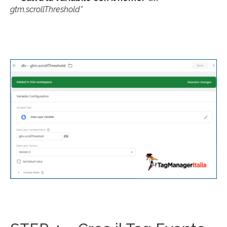
gtm.scrollThreshold”