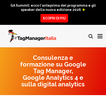
GA Summit: ecco l'anteprima del programma e gli
speaker della nuova edizione 2026
SCOPRI DI PIÙ
Consulenza e
formazione su Google
Tag Manager,
Google Analytics 4 e
sulla digital analytics