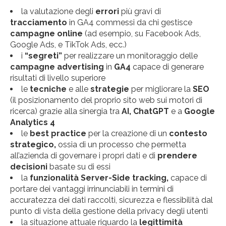
la valutazione degli
errori
più gravi di
tracciamento
in GA4 commessi da chi gestisce
campagne online
(ad esempio, su Facebook Ads,
Google Ads, e TikTok Ads, ecc.)
i
“segreti”
per realizzare un monitoraggio delle
campagne advertising
in
GA4
capace di generare
risultati di livello superiore
le
tecniche
e alle
strategie
per migliorare la
SEO
(il posizionamento del proprio sito web sui motori di
ricerca) grazie alla sinergia tra
AI, ChatGPT
e a
Google
Analytics
4
le
best practice
per la creazione di un
contesto
strategico,
ossia di un processo che permetta
all’azienda di governare i propri dati e di
prendere
decisioni
basate su di essi
la
funzionalità Server-Side tracking,
capace di
portare dei vantaggi irrinunciabili in termini di
accuratezza dei dati raccolti, sicurezza e flessibilità dal
punto di vista della gestione della privacy degli utenti
la situazione attuale riguardo la
legittimità