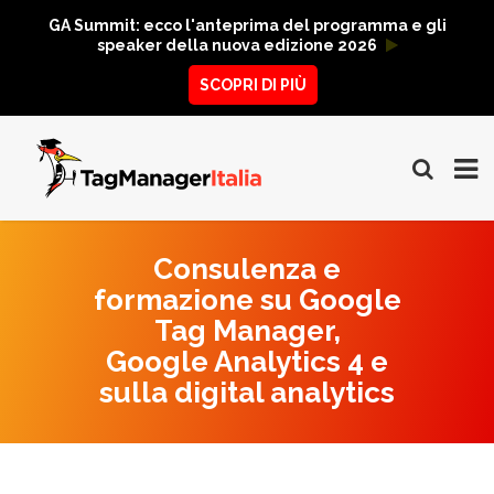
GA Summit: ecco l'anteprima del programma e gli
speaker della nuova edizione 2026
SCOPRI DI PIÙ
Consulenza e
formazione su Google
Tag Manager,
Google Analytics 4 e
sulla digital analytics