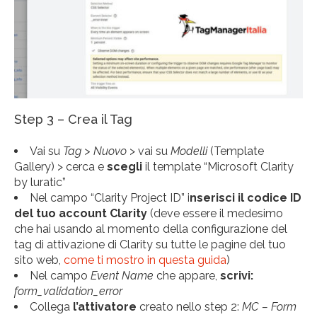
Step 3 – Crea il Tag
Vai su
Tag > Nuovo
> vai su
Modelli
(Template
Gallery) > cerca e
scegli
il template “Microsoft Clarity
by luratic”
Nel campo “Clarity Project ID” i
nserisci il codice ID
del tuo account Clarity
(deve essere il medesimo
che hai usando al momento della configurazione del
tag di attivazione di Clarity su tutte le pagine del tuo
sito web,
come ti mostro in questa guida
)
Nel campo
Event Name
che appare,
scrivi:
form_validation_error
Collega
l’attivatore
creato nello step 2:
MC – Form