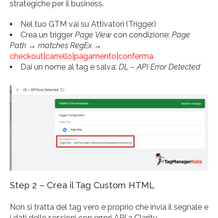
strategiche per il business.
Nel tuo GTM vai su Attivatori (Trigger)
Crea un trigger
Page View
con condizione:
Page
Path
→
matches RegEx
→
checkout|carrello|pagamento|conferma
Dai un nome al tag e salva:
DL – API Error Detected
Step 2 – Crea il Tag Custom HTML
Non si tratta del tag vero e proprio che invia il segnale e
i dati delle sessioni con errori API a Clarity.