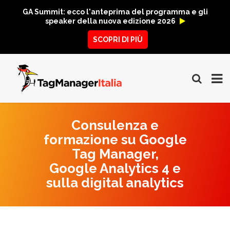
GA Summit: ecco l'anteprima del programma e gli
speaker della nuova edizione 2026
SCOPRI DI PIÙ
Consulenza e
formazione su Google
Tag Manager,
Google Analytics 4 e
sulla digital analytics