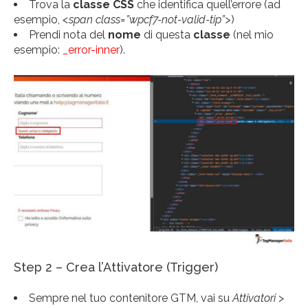
Trova la
classe CSS
che identifica quell’errore (ad
esempio,
<span class=”wpcf7-not-valid-tip”>
)
Prendi nota del
nome
di questa
classe
(nel mio
esempio:
_error-inner
).
Step 2 – Crea l’Attivatore (Trigger)
Sempre nel tuo contenitore GTM, vai su
Attivatori
>