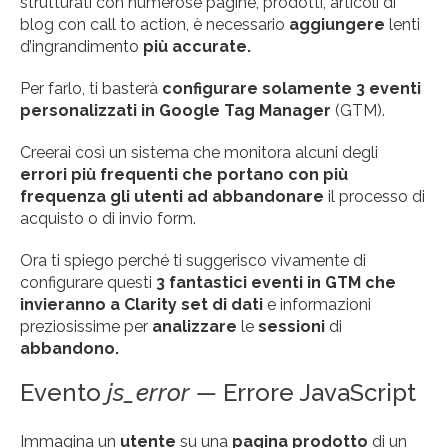
strutturati con numerose pagine, prodotti, articoli di
blog con call to action, è necessario
aggiungere
lenti
d’ingrandimento
più accurate.
Per farlo, ti basterà
configurare solamente 3 eventi
personalizzati in Google Tag Manager
(GTM).
Creerai così un sistema che monitora alcuni degli
errori più frequenti che portano con più
frequenza gli utenti ad abbandonare
il processo di
acquisto o di invio form.
Ora ti spiego perché ti suggerisco vivamente di
configurare questi
3 fantastici eventi in GTM che
invieranno a Clarity set di dati
e informazioni
preziosissime per
analizzare
le
sessioni
di
abbandono.
Evento
js_error —
Errore JavaScript
Immagina un
utente
su una
pagina prodotto
di un