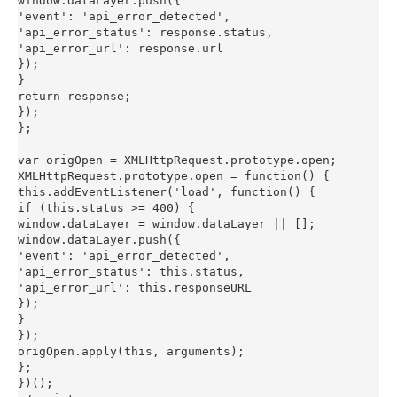
window.dataLayer.push({

'event': 'api_error_detected',

'api_error_status': response.status,

'api_error_url': response.url

});

}

return response;

});

};

var origOpen = XMLHttpRequest.prototype.open;

XMLHttpRequest.prototype.open = function() {

this.addEventListener('load', function() {

if (this.status >= 400) {

window.dataLayer = window.dataLayer || [];

window.dataLayer.push({

'event': 'api_error_detected',

'api_error_status': this.status,

'api_error_url': this.responseURL

});

}

});

origOpen.apply(this, arguments);

};

})();
