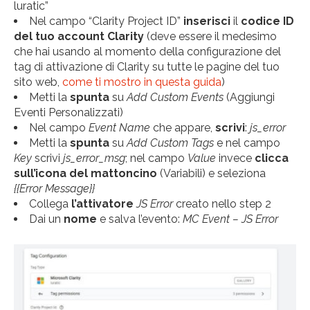
luratic”
Nel campo “Clarity Project ID”
inserisci
il
codice ID
del tuo account Clarity
(deve essere il medesimo
che hai usando al momento della configurazione del
tag di attivazione di Clarity su tutte le pagine del tuo
sito web,
come ti mostro in questa guida
)
Metti la
spunta
su
Add Custom Events
(Aggiungi
Eventi Personalizzati)
Nel campo
Event Name
che appare,
scrivi
:
js_error
Metti la
spunta
su
Add Custom Tags
e nel campo
Key
scrivi
js_error_msg
; nel campo
Value
invece
clicca
sull’icona del mattoncino
(Variabili) e seleziona
{{Error Message}}
Collega
l’attivatore
JS Error
creato nello step 2
Dai un
nome
e salva l’evento:
MC Event – JS Error