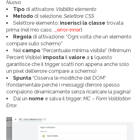
Nuovo
Tipo
di attivatore:
Visibilità elemento
Metodo
di selezione:
Selettore CSS
Selettore elemento:
inserisci la classe
trovata
prima (nel mio caso,
._error-inner
)
Regola
di attivazione: “Ogni volta che un elemento
compare sullo schermo”
Nel
campo
“Percentuale minima visibile” (Minimum
Percent Visible)
imposta
il
valore
a
1
(questo
garantisce che il trigger scatti non appena anche solo
un pixel dell’errore compare a schermo)
Spunta
“Osserva le modifiche del DOM”
(fondamentale perché i messaggi d’errore spesso
compaiono dinamicamente senza ricaricare la pagina)
Dai un
nome
e salva il trigger:
MC – Form Validation
Error
.