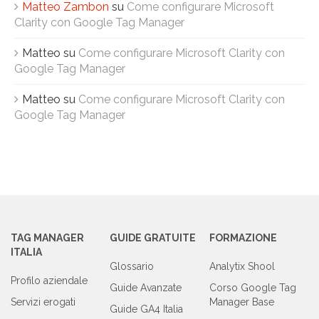
Matteo Zambon
su
Come configurare Microsoft
Clarity con Google Tag Manager
Matteo
su
Come configurare Microsoft Clarity con
Google Tag Manager
Matteo
su
Come configurare Microsoft Clarity con
Google Tag Manager
TAG MANAGER
GUIDE GRATUITE
FORMAZIONE
ITALIA
Glossario
Analytix Shool
Profilo aziendale
Guide Avanzate
Corso Google Tag
Servizi erogati
Manager Base
Guide GA4 Italia