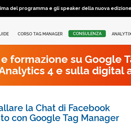
rima del programma e gli speaker della nuova edizio
CONSULENZA
UIDE
CORSO TAG MANAGER
ANALYTI
e formazione su Google 
nalytics 4 e sulla digital 
allare la Chat di Facebook
ito con Google Tag Manager