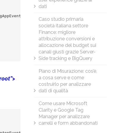
dati
AppEvents=1';

Caso studio primaria
società italiana settore
Finance: migliore
attribuzione conversioni e
allocazione del budget sui
canali giusti grazie Server-
Side tracking e BigQuery
Piano di Misurazione: cos’è,
a cosa serve e come
-root”>
costruirlo per analizzare
dati di qualità
Come usare Microsoft
Clarity e Google Tag
Manager per analizzare
carrelli e form abbandonati
AppEvents=1';
