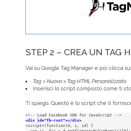
STEP 2 – CREA UN TAG
Vai su Google Tag Manager e poi clicca su:
Tag > Nuovo > Tag HTML Personalizzato
Inserisci lo script composto come ti sto
Ti spiego. Questo è lo script che ti fornis
<div id="fb-root"></div>
<script>(function(d, s, id) {

  var js, fjs = d.getElementsByTagName(s)[0];
