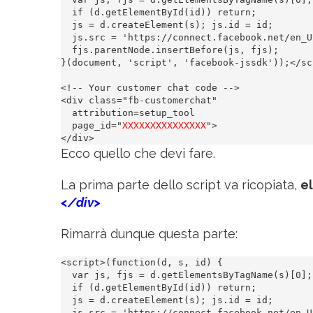
  if (d.getElementById(id)) return;

  js = d.createElement(s); js.id = id;

  js.src = 'https://connect.facebook.net/en_U
  fjs.parentNode.insertBefore(js, fjs);

}(document, 'script', 'facebook-jssdk'));</scr
<!-- Your customer chat code -->

<div class="fb-customerchat"

  attribution=setup_tool 

  page_id="
XXXXXXXXXXXXXXX
">

</div>
Ecco quello che devi fare.
La prima parte dello script va ricopiata,
e
</div>
Rimarrà dunque questa parte:
<script>(function(d, s, id) {

  var js, fjs = d.getElementsByTagName(s)[0];

  if (d.getElementById(id)) return;

  js = d.createElement(s); js.id = id;

  js.src = 'https://connect.facebook.net/en_U