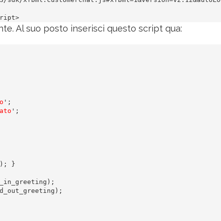
ript>
. Al suo posto inserisci questo script qua:
o
';

ato
';

; }

_in_greeting);

d_out_greeting);
