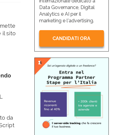
internazionale dedicato a
Data Governance, Digital
Analytics e AI per il
marketing e l'advertising.
mette
il sito
CANDIDATI ORA
rendo
L
to da
Script