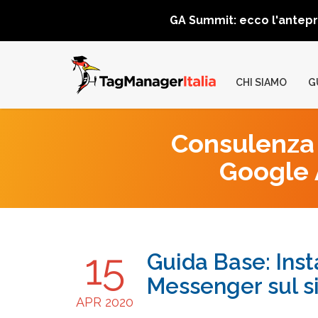
GA Summit: ecco l'antep
CHI SIAMO
G
Consulenza 
Google A
15
Guida Base: Inst
Messenger sul s
APR 2020