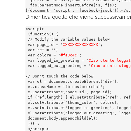
  fjs.parentNode.insertBefore(js, fjs);

}(document, 'script', 'facebook-jssdk'));</sc
Dimentica quello che viene successivamente
<script>

 (function() {

 // Modify the variable values below

 var page_id = '
XXXXXXXXXXXXXXX
';

 var ref = '';

 var colore = '
#fa3c4c
';

 var logged_in_greeting = '
Ciao utente loggat
 var logged_out_greeting = '
Ciao utente slogg
// Don't touch the code below

 var el = document.createElement('div');

 el.className = 'fb-customerchat';

 el.setAttribute('page_id', page_id);

 if (ref.length) { el.setAttribute('ref', ref)
 el.setAttribute('theme_color', colore);

 el.setAttribute('logged_in_greeting', logged
 el.setAttribute('logged_out_greeting', logge
 document.body.appendChild(el);

 })();

 </script>