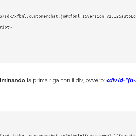
S/sdk/xfbml.customerchat.js#xfbml=1&version=v2.12&autoLog
ipt>

liminando
la prima riga con il div, ovvero:
<div id=”fb
S/sdk/xfbml.customerchat.js#xfbml=1&version=v2.12&autoLog