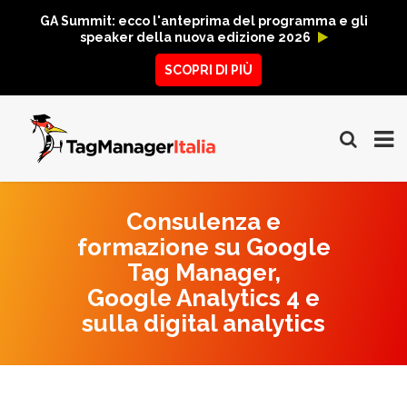
GA Summit: ecco l'anteprima del programma e gli
speaker della nuova edizione 2026
SCOPRI DI PIÙ
Consulenza e
formazione su Google
Tag Manager,
Google Analytics 4 e
sulla digital analytics