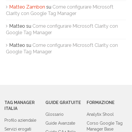
Matteo Zambon
su
Come configurare Microsoft
Clarity con Google Tag Manager
Matteo
su
Come configurare Microsoft Clarity con
Google Tag Manager
Matteo
su
Come configurare Microsoft Clarity con
Google Tag Manager
TAG MANAGER
GUIDE GRATUITE
FORMAZIONE
ITALIA
Glossario
Analytix Shool
Profilo aziendale
Guide Avanzate
Corso Google Tag
Servizi erogati
Manager Base
Guide GA4 Italia