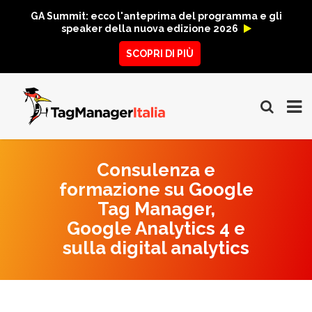
GA Summit: ecco l'anteprima del programma e gli
speaker della nuova edizione 2026
SCOPRI DI PIÙ
Consulenza e
formazione su Google
Tag Manager,
Google Analytics 4 e
sulla digital analytics