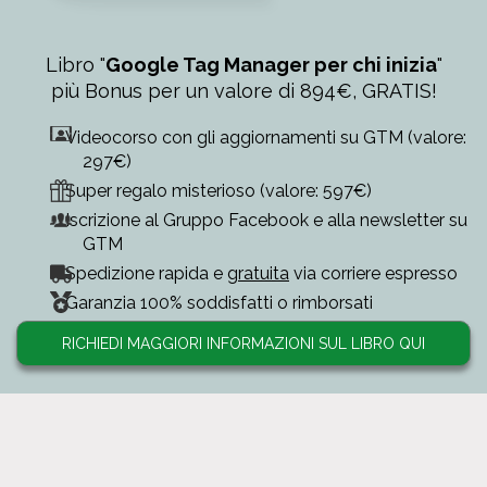
Libro "
Google Tag Manager per chi inizia
"
più Bonus per un valore di 894€, GRATIS!
Videocorso con gli aggiornamenti su GTM (valore:
297€)
Super regalo misterioso (valore: 597€)
Iscrizione al Gruppo Facebook e alla newsletter su
GTM
Spedizione rapida e
gratuita
via corriere espresso
Garanzia 100% soddisfatti o rimborsati
RICHIEDI MAGGIORI INFORMAZIONI SUL LIBRO QUI