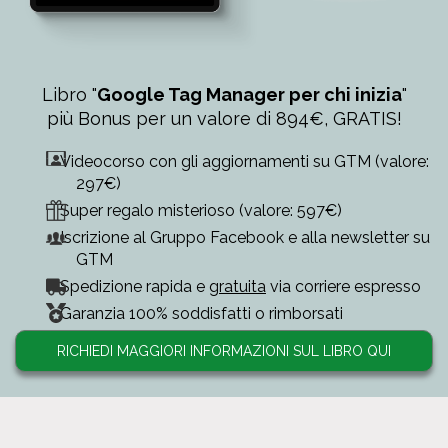
Libro "
Google Tag Manager per chi inizia
"
più Bonus per un valore di 894€, GRATIS!
Videocorso con gli aggiornamenti su GTM (valore:
297€)
Super regalo misterioso (valore: 597€)
Iscrizione al Gruppo Facebook e alla newsletter su
GTM
Spedizione rapida e
gratuita
via corriere espresso
Garanzia 100% soddisfatti o rimborsati
RICHIEDI MAGGIORI INFORMAZIONI SUL LIBRO QUI