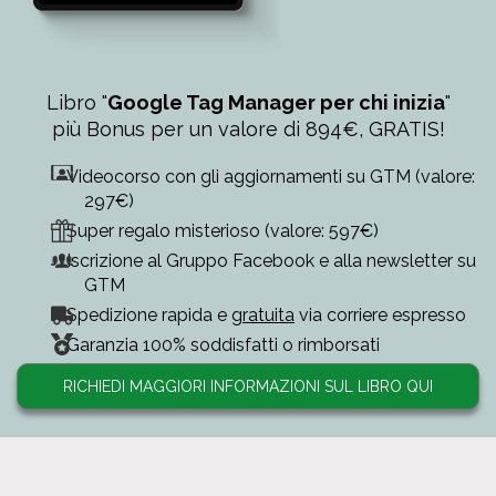
Libro "
Google Tag Manager per chi inizia
"
più Bonus per un valore di 894€, GRATIS!
Videocorso con gli aggiornamenti su GTM (valore:
297€)
Super regalo misterioso (valore: 597€)
Iscrizione al Gruppo Facebook e alla newsletter su
GTM
Spedizione rapida e
gratuita
via corriere espresso
Garanzia 100% soddisfatti o rimborsati
RICHIEDI MAGGIORI INFORMAZIONI SUL LIBRO QUI