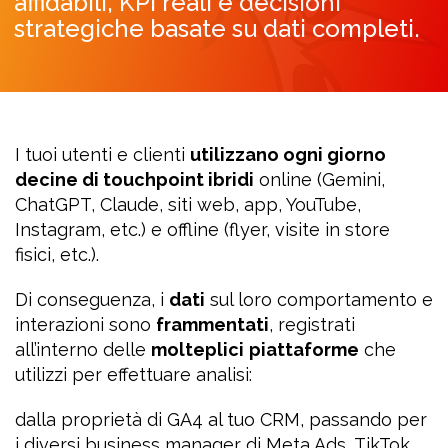
affidabili, KPI reali e decisioni
strategiche basate su dati completi.
I tuoi utenti e clienti
utilizzano ogni giorno
decine di touchpoint ibridi
online (Gemini,
ChatGPT, Claude, siti web, app, YouTube,
Instagram, etc.) e offline (flyer, visite in store
fisici, etc.).
Di conseguenza, i
dati
sul loro comportamento e
interazioni sono
frammentati
, registrati
all’interno delle
molteplici
piattaforme
che
utilizzi per effettuare analisi:
dalla proprietà di GA4 al tuo CRM, passando per
i diversi business manager di Meta Ads, TikTok