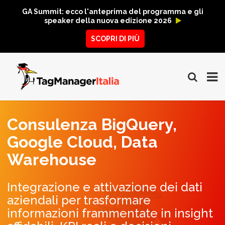
GA Summit: ecco l'anteprima del programma e gli
speaker della nuova edizione 2026
SCOPRI DI PIÙ
Consulenza BigQuery,
Google Cloud, Data
Warehouse
Integrazione e attivazione dei dati
aziendali per trasformare
informazioni frammentate in insight