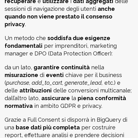
recuperare
e
utilizzare
i
dati
aggregati
delle
sessioni di navigazione degli utenti
anche
quando non viene prestato il consenso
privacy
.
Un metodo che
soddisfa due esigenze
fondamentali
per imprenditori, marketing
manager e DPO (Data Protection Officer):
da un lato,
garantire
continuità
nella
misurazione
di
eventi
chiave per il business
(
purchase, add_to_cart, generate_lead,
etc.) e
delle
attribuzioni
delle conversioni multicanale;
dall’altro lato,
assicurare
la
piena
conformità
normativa
in ambito GDPR e privacy.
Grazie a Full Consent si disporrà in BigQuery di
una
base dati più completa
per costruire
report, effettuare analisi e prendere decisioni