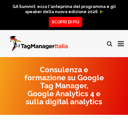
GA Summit: ecco l'anteprima del programma e gli
speaker della nuova edizione 2026
SCOPRI DI PIÙ
Consulenza e
formazione su Google
Tag Manager,
Google Analytics 4 e
sulla digital analytics